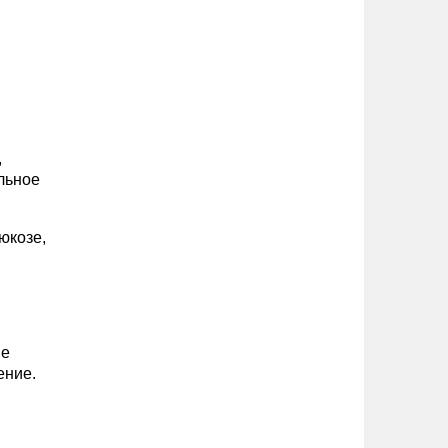
й
,
льное
юкозе,
не
ение.