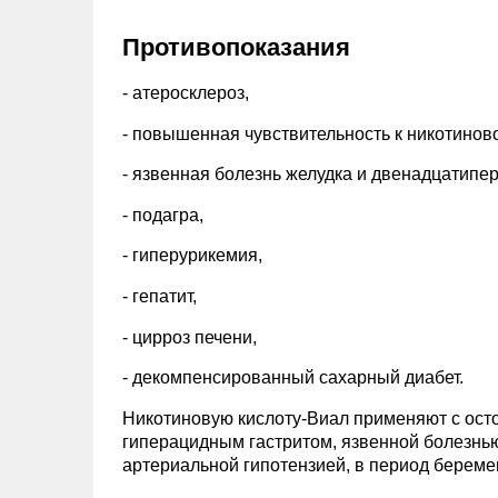
Противопоказания
- атеросклероз,
- повышенная чувствительность к никотиново
- язвенная болезнь желудка и двенадцатипер
- подагра,
- гиперурикемия,
- гепатит,
- цирроз печени,
- декомпенсированный сахарный диабет.
Никотиновую кислоту-Виал применяют с осто
гиперацидным гастритом, язвенной болезнью
артериальной гипотензией, в период беремен