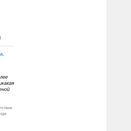
л
а,
олее
икакая
еной
тствии
егда