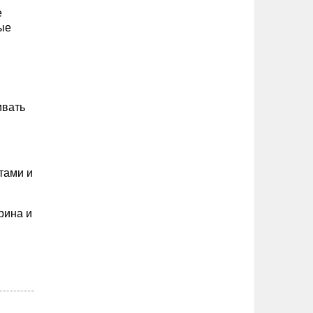
е
ые
ивать
тами и
рина и