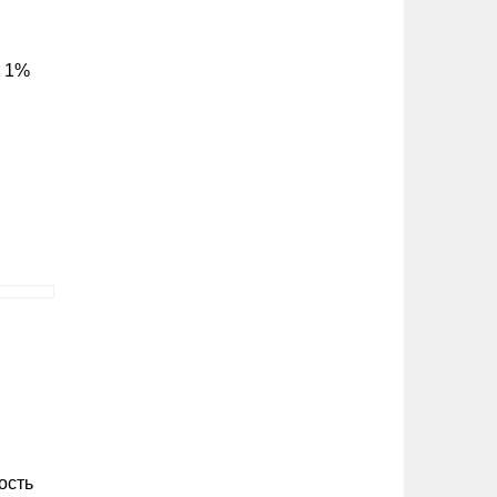
л 1%
ость