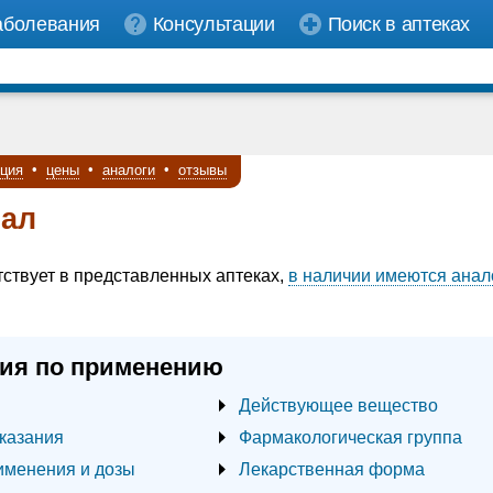
аболевания
Консультации
Поиск в аптеках
кция
•
цены
•
аналоги
•
отзывы
иал
тствует в представленных аптеках,
в наличии имеются анал
ия по применению
Действующее вещество
казания
Фармакологическая группа
именения и дозы
Лекарственная форма