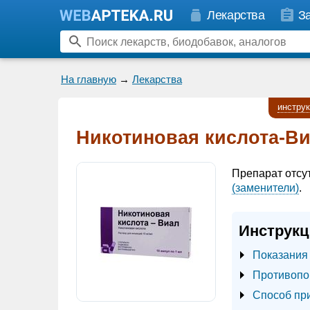
Лекарства
З
На главную
→
Лекарства
инстру
Никотиновая кислота-В
Препарат отсу
(заменители)
.
Инструкц
Показания
Противопо
Способ пр