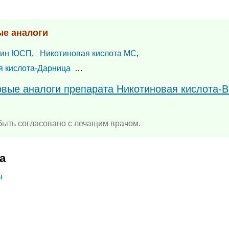
ые аналоги
цин ЮСП
,
Никотиновая кислотa МС
,
я кислота-Дарница
…
овые аналоги препарата Никотиновая кислота-
ыть согласовано с лечащим врачом.
а
н