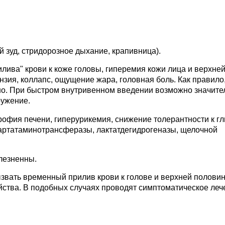
 зуд, стридорозное дыхание, крапивница).
лива" крови к коже головы, гиперемия кожи лица и верхне
зия, коллапс, ощущение жара, головная боль. Как правило
о. При быстром внутривенном введении возможно значите
ружение.
офия печени, гиперурикемия, снижение толерантности к гл
партатаминотрансферазы, лактатдегидрогеназы, щелочной
лезненны.
звать временный прилив крови к голове и верхней полови
йства. В подобных случаях проводят симптоматическое леч