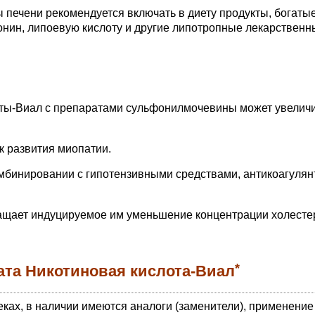
печени рекомендуется включать в диету продукты, богаты
ионин, липоевую кислоту и другие липотропные лекарственн
ты-Виал с препаратами сульфонилмочевины может увелич
 развития миопатии.
мбинировании с гипотензивными средствами, антикоагулян
ащает индуцируемое им уменьшение концентрации холесте
*
ата Никотиновая кислота-Виал
еках, в наличии имеются аналоги (заменители), применение