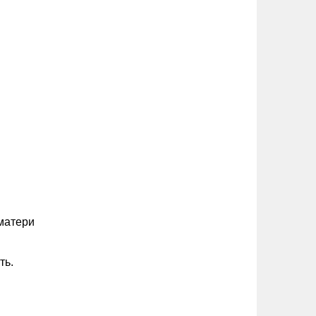
матери
ть.