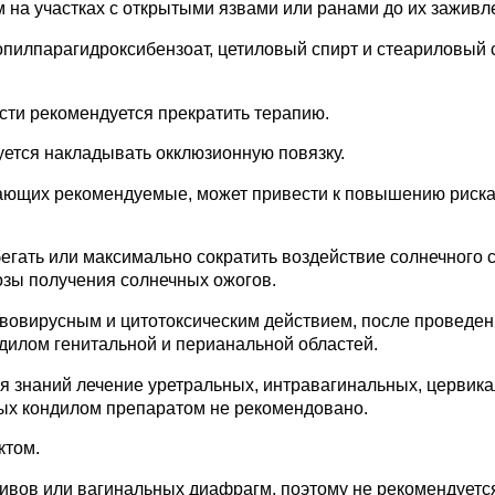
м на участках с открытыми язвами или ранами до их заживл
пилпарагидроксибензоат, цетиловый спирт и стеариловый 
сти рекомендуется прекратить терапию.
ется накладывать окклюзионную повязку.
ающих рекомендуемые, может привести к повышению риск
егать или максимально сократить воздействие солнечного 
розы получения солнечных ожогов.
ивовирусным и цитотоксическим действием, после проведе
дилом генитальной и перианальной областей.
 знаний лечение уретральных, интравагинальных, цервика
ых кондилом препаратом не рекомендовано.
ктом.
ивов или вагинальных диафрагм, поэтому не рекомендуетс