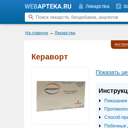
Лекарства
З
На главную
→
Лекарства
инстру
Кераворт
Показать це
Инструкц
Показания
Противопо
Способ пр
Побочные 