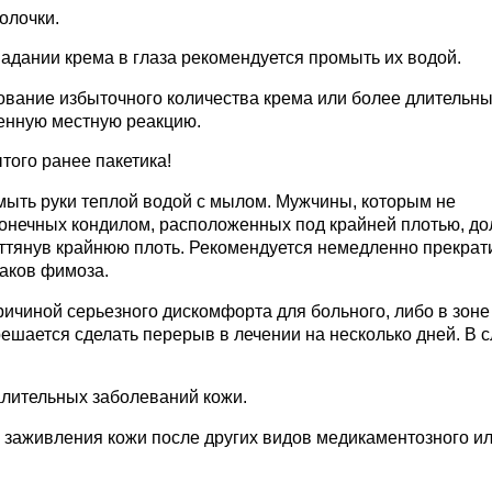
олочки.
падании крема в глаза рекомендуется промыть их водой.
ование избыточного количества крема или более длительн
женную местную реакцию.
того ранее пакетика!
мыть руки теплой водой с мылом. Мужчины, которым не
конечных кондилом, расположенных под крайней плотью, д
ттянув крайнюю плоть. Рекомендуется немедленно прекрат
наков фимоза.
ричиной серьезного дискомфорта для больного, либо в зоне
ешается сделать перерыв в лечении на несколько дней. В 
лительных заболеваний кожи.
 заживления кожи после других видов медикаментозного и