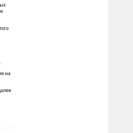
ных
ую
того
.
ия на
далее