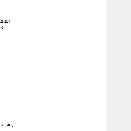
адает
их
розии,