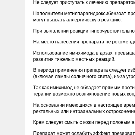
Не следует приступать к лечению препарато
Наполнители метилпарагидроксибензоат, про
могут вызвать аллергическую реакцию.
При выявлении реакции гиперчувствительно
На место нанесения препарата не рекоменду
Использование имихимода в дозах, превыш
развития тяжелых местных реакций.
В период применения препарата следует изб
(включая лампы солнечного света), из-за уг
Так как имихимод не обладает прямым прот
терапии возможно возникновение новых кон
На основании имеющихся в настоящее время
ректальных или интраанальных остроконечн
Крем следует смыть с кожи перед половым а
Препарат может ослабить эффект презерват