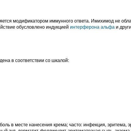
яется модификатором иммунного ответа. Имихимод не обл
ействие обусловлено индукцией
интерферона альфа
и друг
ена в соответствии со шкалой:
боль в месте нанесения крема; часто: инфекция, эритема, э
ый зуд, дерматит, фолликулит, эритематозная сыпь, экзема,