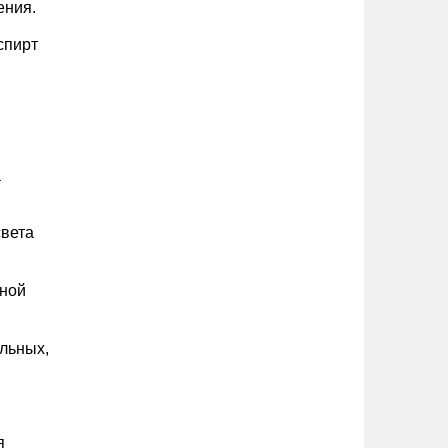
ения.
спирт
а
света
нной
льных,
я