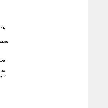
ит,
можно
ков-
ние
кую