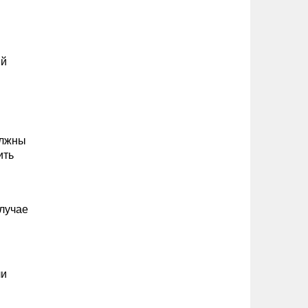
ый
олжны
ить
случае
ли