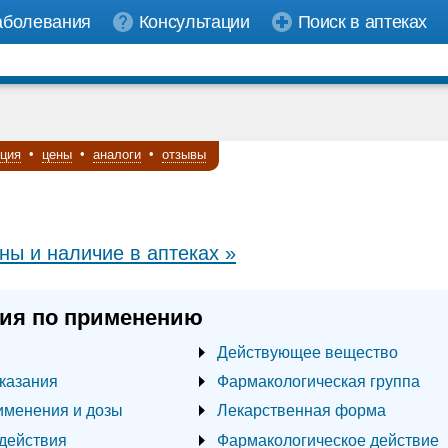
аболевания
Консультации
Поиск в аптеках
кция
•
цены
•
аналоги
•
отзывы
ны и наличие в аптеках »
ия по применению
Действующее вещество
казания
Фармакологическая группа
именения и дозы
Лекарственная форма
действия
Фармакологическое действие