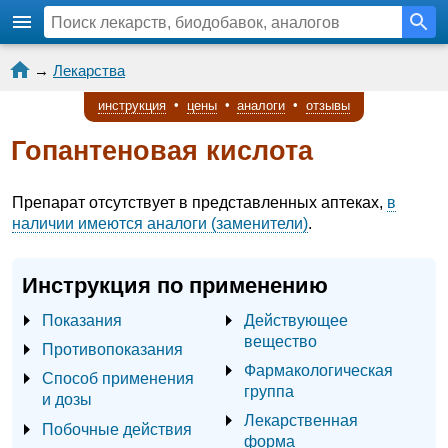
→
Лекарства
инструкция
•
цены
•
аналоги
•
отзывы
Гопантеновая кислота
Препарат отсутствует в представленных аптеках,
в
наличии имеются аналоги (заменители)
.
Инструкция по применению
Показания
Действующее
вещество
Противопоказания
Фармакологическая
Способ применения
группа
и дозы
Лекарственная
Побочные действия
форма