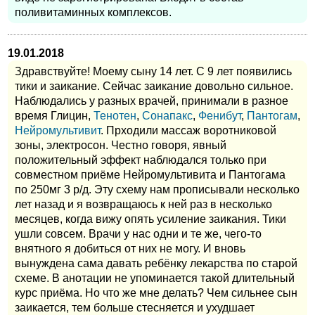
поливитаминных комплексов.
19.01.2018
Здравствуйте! Моему сыну 14 лет. С 9 лет появились
тики и заикание. Сейчас заикание довольно сильное.
Наблюдались у разных врачей, принимали в разное
время Глицин,
Тенотен
,
Сонапакс
,
Фенибут
,
Пантогам
,
Нейромультивит
. Прходили массаж воротниковой
зоны, электросон. Честно говоря, явный
положительный эффект наблюдался только при
совместном приёме Нейромультивита и Пантогама
по 250мг 3 р/д. Эту схему нам прописывали несколько
лет назад и я возвращаюсь к ней раз в несколько
месяцев, когда вижу опять усиление заикания. Тики
ушли совсем. Врачи у нас одни и те же, чего-то
внятного я добиться от них не могу. И вновь
вынуждена сама давать ребёнку лекарства по старой
схеме. В анотации не упоминается такой длительный
курс приёма. Но что же мне делать? Чем сильнее сын
заикается, тем больше стесняется и ухудшает