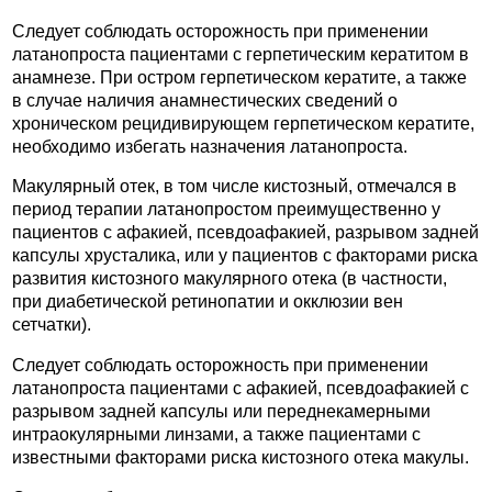
Следует соблюдать осторожность при применении
латанопроста пациентами с герпетическим кератитом в
анамнезе. При остром герпетическом кератите, а также
в случае наличия анамнестических сведений о
хроническом рецидивирующем герпетическом кератите,
необходимо избегать назначения латанопроста.
Макулярный отек, в том числе кистозный, отмечался в
период терапии латанопростом преимущественно у
пациентов с афакией, псевдоафакией, разрывом задней
капсулы хрусталика, или у пациентов с факторами риска
развития кистозного макулярного отека (в частности,
при диабетической ретинопатии и окклюзии вен
сетчатки).
Следует соблюдать осторожность при применении
латанопроста пациентами с афакией, псевдоафакией с
разрывом задней капсулы или переднекамерными
интраокулярными линзами, а также пациентами с
известными факторами риска кистозного отека макулы.