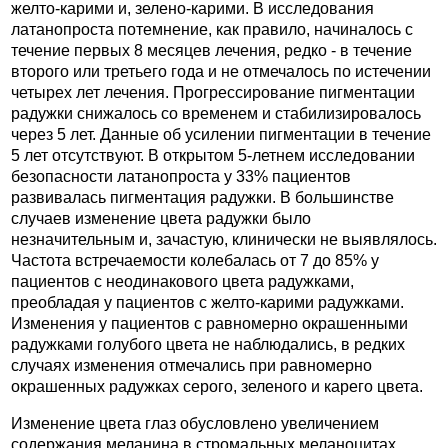
желто-карими и, зелено-карими. В исследования
латанопроста потемнение, как правило, начиналось с
течение первых 8 месяцев лечения, редко - в течение
второго или третьего года и не отмечалось по истечении
четырех лет лечения. Прогрессирование пигментации
радужки снижалось со временем и стабилизировалось
через 5 лет. Данные об усилении пигментации в течение
5 лет отсутствуют. В открытом 5-летнем исследовании
безопасности латанопроста у 33% пациентов
развивалась пигментация радужки. В большинстве
случаев изменение цвета радужки было
незначительным и, зачастую, клинически не выявлялось.
Частота встречаемости колебалась от 7 до 85% у
пациентов с неодинакового цвета радужками,
преобладая у пациентов с желто-карими радужками.
Изменения у пациентов с равномерно окрашенными
радужками голубого цвета не наблюдались, в редких
случаях изменения отмечались при равномерно
окрашенных радужках серого, зеленого и карего цвета.
Изменение цвета глаз обусловлено увеличением
содержания меланина в стромальных меланоцитах