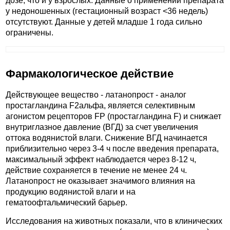
дозе, что и у взрослых. Данные о применении препарата
у недоношенных (гестационный возраст <36 недель)
отсутствуют. Данные у детей младше 1 года сильно
ограничены.
Фармакологическое действие
Действующее вещество - латанопрост - аналог
простагландина F2альфа, является селективным
агонистом рецепторов FP (простагландина F) и снижает
внутриглазное давление (ВГД) за счет увеличения
оттока водянистой влаги. Снижение ВГД начинается
приблизительно через 3-4 ч после введения препарата,
максимальный эффект наблюдается через 8-12 ч,
действие сохраняется в течение не менее 24 ч.
Латанопрост не оказывает значимого влияния на
продукцию водянистой влаги и на
гематоофтальмический барьер.
Исследования на животных показали, что в клинических