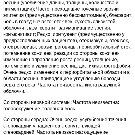
ресниц (увеличение длины, толщины, количества и
пигментации); Часто: преходящие точечные эрозии
эпителия (преимущественно бессимптомные), блефарит,
боль в глазу; Нечасто: отек век, сухость слизистой
оболочки глаза, кератит, затуманивание зрения,
конъюнктивит; Редко: ирит/увеит (преимущественно у
предрасположенных пациентов), отек макулы, отек век,
отек роговицы, эрозия роговицы, периорбитальный отек,
потемнение кожи век, реакции со стороны кожи век,
изменение направления роста ресниц, утолщение,
потемнение и удлинение ресниц, дистихиаз, фотофобия;
Очень редко: изменения в периорбитальной области и в
области ресниц, приводящие к углублению борозды
верхнего века; Частота неизвестна: киста радужной
оболочки.
Со стороны нервной системы: Частота неизвестна:
головокружение, головная боль.
Со стороны сердца: Очень редко: усугубление течения
стенокардии у пациентов с сопутствующей
стенокардией; Частота неизвестна: ощущение