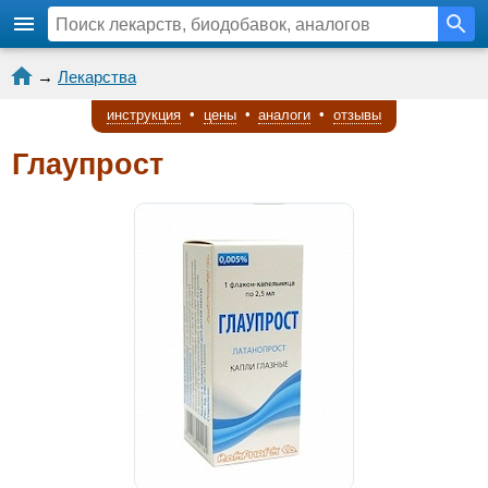
→
Лекарства
инструкция
•
цены
•
аналоги
•
отзывы
Глаупрост