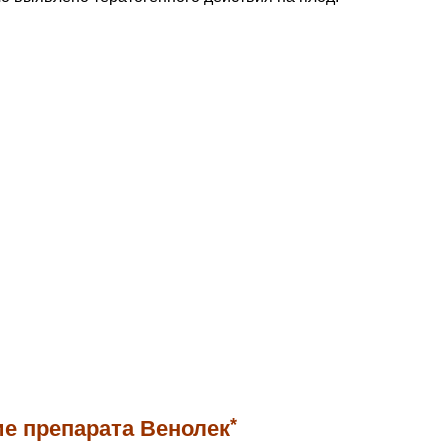
*
е препарата Венолек