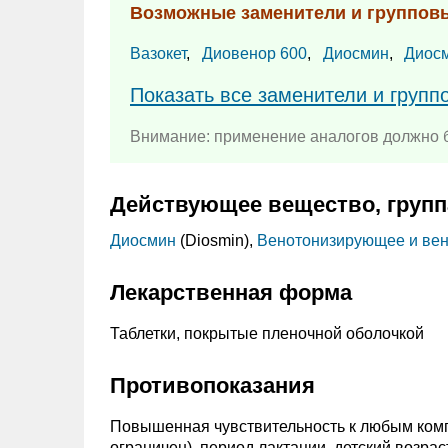
Возможные заменители и группов
Вазокет
,
Диовенор 600
,
Диосмин
,
Диос
Показать все заменители и групп
Внимание: применение аналогов должно б
Действующее вещество, групп
Диосмин
(Diosmin),
Венотонизирующее и вен
Лекарственная форма
Таблетки, покрытые пленочной оболочкой
Противопоказания
Повышенная чувствительность к любым комп
ограничен), период лактации, детский возраст