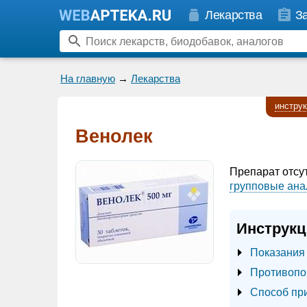
Лекарства
З
На главную
→
Лекарства
инстру
Венолек
Препарат отсу
групповые ана
Инструкц
Показания
Противопо
Способ пр