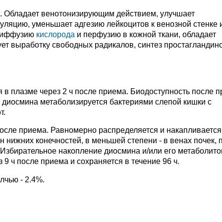
. Обладает венотонизирующим действием, улучшает
ляцию, уменьшает адгезию лейкоцитов к венозной стенке 
 диффузию
кислорода
и перфузию в кожной ткани, обладает
ет выработку свободных радикалов, синтез простагландин
 в плазме через 2 ч после приема. Биодоступность после 
ь диосмина метаболизируется бактериями слепой кишки с
т.
 после приема. Равномерно распределяется и накапливается
н нижних конечностей, в меньшей степени - в венах почек, 
л. Избирательное накопление диосмина и/или его метаболито
 9 ч после приема и сохраняется в течение 96 ч.
лчью - 2.4%.