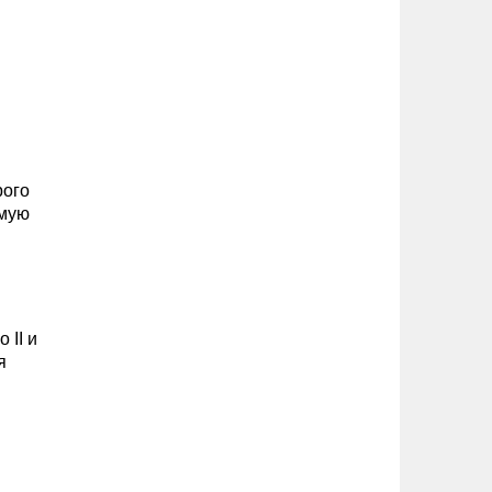
рого
имую
 II и
я