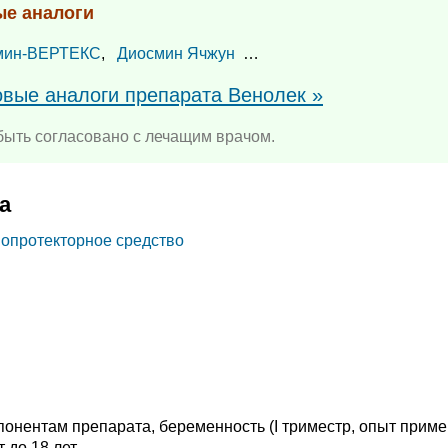
ые аналоги
мин-ВЕРТЕКС
,
Диосмин Ячжун
…
овые аналоги препарата Венолек »
ыть согласовано с лечащим врачом.
а
опротекторное средство
онентам препарата, беременность (I триместр, опыт прим
 до 18 лет.