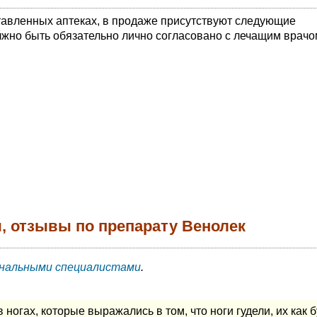
тавленных аптеках, в продаже присутствуют следующие
жно быть обязательно лично согласовано с лечащим врачо
, отзывы по препарату Венолек
нальными специалистами
.
огах, которые выражались в том, что ноги гудели, их как б