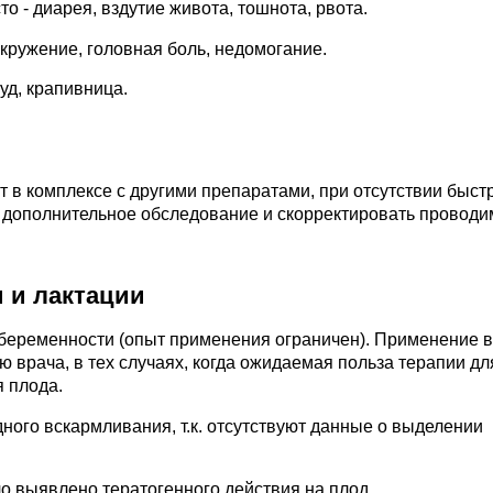
о - диарея, вздутие живота, тошнота, рвота.
кружение, головная боль, недомогание.
уд, крапивница.
т в комплексе с другими препаратами, при отсутствии быст
 дополнительное обследование и скорректировать провод
 и лактации
беременности (опыт применения ограничен). Применение во
ю врача, в тех случаях, когда ожидаемая польза терапии дл
 плода.
ного вскармливания, т.к. отсутствуют данные о выделении
о выявлено тератогенного действия на плод.