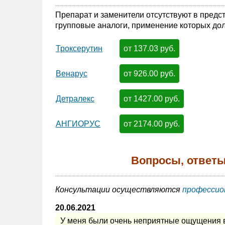
Препарат и заменители отсутствуют в предс
групповые аналоги, применение которых дол
от 137.03 руб.
Троксерутин
от 926.00 руб.
Венарус
от 1427.00 руб.
Детралекс
от 2174.00 руб.
АНГИОРУС
Вопросы, ответы
Консультации осуществляются
профессио
20.06.2021
У меня были очень неприятные ощущения в н