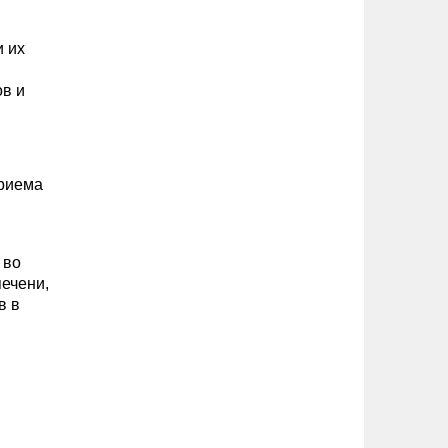
и их
ов и
приема
 во
печени,
в в