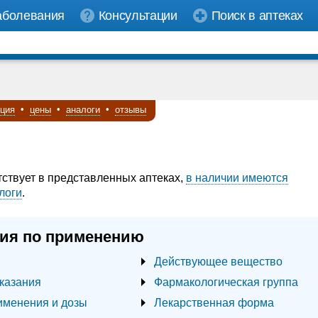
аболевания
Консультации
Поиск в аптеках
кция
•
цены
•
аналоги
•
отзывы
тствует в представленных аптеках,
в наличии имеются
логи
.
ия по применению
Действующее вещество
казания
Фармакологическая группа
именения и дозы
Лекарственная форма