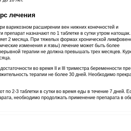
урс лечения
При варикозном расширении вен нижних конечностей и
 препарат назначают по 1 таблетке в сутки утром натощак.
яет 2 месяца. При тяжелых формах хронической лимфовен
офические изменения и язвы) лечение может быть более
рерывной терапии не должна превышать трех месяцев. Ку
сяца.
статочности во время II и III триместра беременности пр
олжительность терапии не более 30 дней. Необходимо прекр
 по 2-3 таблетки в сутки во время еды в течение 7 дней. Е
арата, необходимо продолжать применение препарата в о