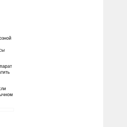
озной
рсы
епарат
атить
сли
бычном