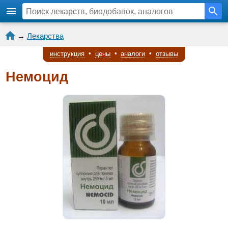
→
Лекарства
инструкция
•
цены
•
аналоги
•
отзывы
Немоцид