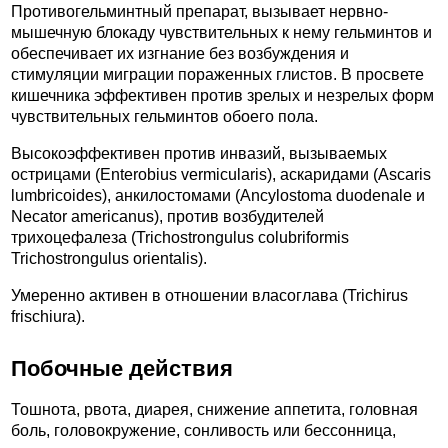
Противогельминтный препарат, вызывает нервно-
мышечную блокаду чувствительных к нему гельминтов и
обеспечивает их изгнание без возбуждения и
стимуляции миграции пораженных глистов. В просвете
кишечника эффективен против зрелых и незрелых форм
чувствительных гельминтов обоего пола.
Высокоэффективен против инвазий, вызываемых
острицами (Enterobius vermicularis), аскаридами (Ascaris
lumbricoides), анкилостомами (Ancylostoma duodenale и
Necator americanus), против возбудителей
трихоцефалеза (Trichostrongulus colubriformis
Trichostrongulus orientalis).
Умеренно активен в отношении власоглава (Trichirus
frischiura).
Побочные действия
Тошнота, рвота, диарея, снижение аппетита, головная
боль, головокружение, сонливость или бессонница,