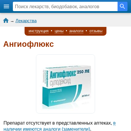
→
Лекарства
инструкция
•
цены
•
аналоги
•
отзывы
Ангиофлюкс
Препарат отсутствует в представленных аптеках,
в
наличии имеются аналоги (заменители)
.