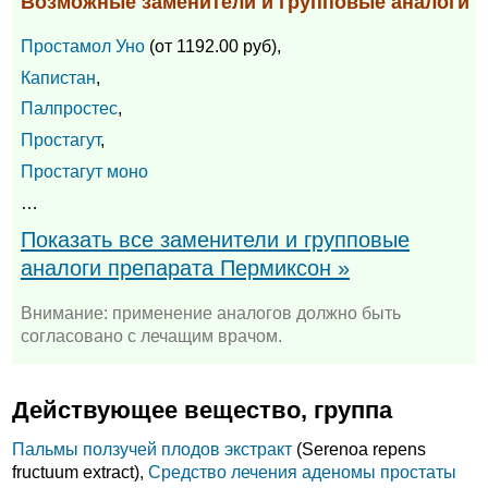
Возможные заменители и групповые аналоги
Простамол Уно
(от 1192.00 руб),
Капистан
,
Палпростес
,
Простагут
,
Простагут моно
…
Показать все заменители и групповые
аналоги препарата Пермиксон »
Внимание: применение аналогов должно быть
согласовано с лечащим врачом.
Действующее вещество, группа
Пальмы ползучей плодов экстракт
(Serenoa repens
fructuum extract),
Средство лечения аденомы простаты