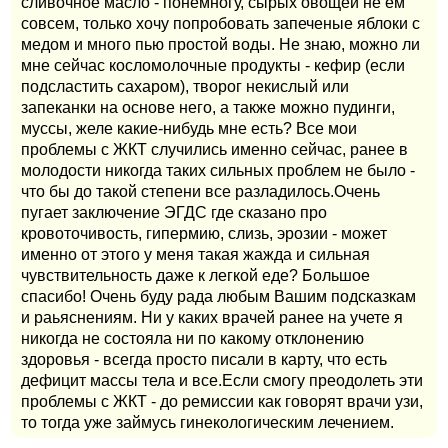
сливочное масло - понемногу, сырых овощей не ем
совсем, только хочу попробовать запеченые яблоки с
медом и много пью простой воды. Не знаю, можно ли
мне сейчас косломолочные продукты - кефир (если
подсластить сахаром), творог некислый или
запеканки на основе него, а также можно пудинги,
муссы, желе какие-нибудь мне есть? Все мои
проблемы с ЖКТ случились именно сейчас, ранее в
молодости никогда таких сильных проблем не было -
что бы до такой степени все разладилось.Очень
пугает заключение ЭГДС где сказано про
кровоточивость, гипермию, слизь, эрозии - может
именно от этого у меня такая жажда и сильная
чувствительность даже к легкой еде? Большое
спасибо! Очень буду рада любым Вашим подсказкам
и раьяснениям. Ни у каких врачей ранее на учете я
никогда не состояла ни по какому отклонению
здоровья - всегда просто писали в карту, что есть
дефицит массы тела и все.Если смогу преодолеть эти
проблемы с ЖКТ - до ремиссии как говорят врачи узи,
то тогда уже займусь гинекологическим лечением.