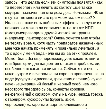
запоры. Что делать если эти симптомы появятся - как
то перетерпеть или лечить их как то? Еще также
смущает назначенная мне доза доза Нольпазы - 40 мг
в сутки - не много ли это при моем малом весе? У
Нольпазы тоже есть побочные эффекты, в случае их
появления можно ли ее заменять на тот же ИПП
(омез,омепразол)или другой из этой же группы
(например, лансопрозол)? Очень хочется мне чтобы
не терять время, хотя часть препаратов назначенных
мне уже начать применять и правильно лечиться , а
то с едой у меня беда - еле ем из=за этих проблем.
Может быть Вы еще порекомендуете какие-то книги
или брошюрки для пациентов с такими проблемами,
особенно что касается питания. Сейчас я ем очень
мало - утром и вечером каши хорошо проваренные на
воде (кукурузная,рисовая, гречневая,овсяная), сухое
печенье,вчерашний белый и черный хлеб, немного
неострого твердого сыра, конефты коровка,
некрепкий чай с сахаром, супы на куре, иногда треска
с гарниром, сухофрукты (курага, изюм,
чернослив),макароны отварные,оливковое и