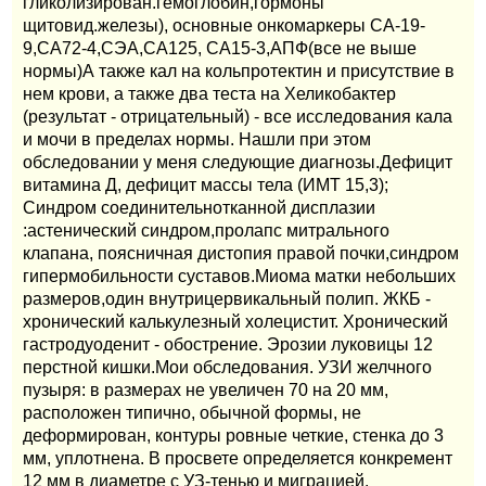
гликолизирован.гемоглобин,гормоны
щитовид.железы), основные онкомаркеры СА-19-
9,СА72-4,СЭА,СА125, СА15-3,АПФ(все не выше
нормы)А также кал на кольпротектин и присутствие в
нем крови, а также два теста на Хеликобактер
(результат - отрицательный) - все исследования кала
и мочи в пределах нормы. Нашли при этом
обследовании у меня следующие диагнозы.Дефицит
витамина Д, дефицит массы тела (ИМТ 15,3);
Синдром соединительнотканной дисплазии
:астенический синдром,пролапс митрального
клапана, поясничная дистопия правой почки,синдром
гипермобильности суставов.Миома матки небольших
размеров,один внутрицервикальный полип. ЖКБ -
хронический калькулезный холецистит. Хронический
гастродуоденит - обострение. Эрозии луковицы 12
перстной кишки.Мои обследования. УЗИ желчного
пузыря: в размерах не увеличен 70 на 20 мм,
расположен типично, обычной формы, не
деформирован, контуры ровные четкие, стенка до 3
мм, уплотнена. В просвете определяется конкремент
12 мм в диаметре с УЗ-тенью и миграцией.