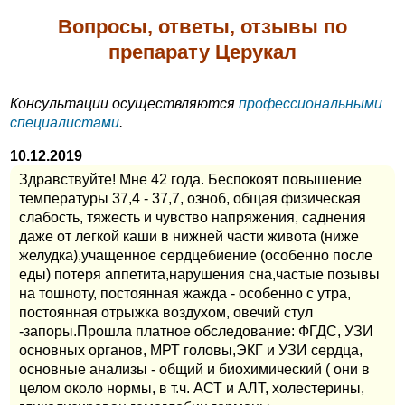
Вопросы, ответы, отзывы по
препарату Церукал
Консультации осуществляются
профессиональными
специалистами
.
10.12.2019
Здравствуйте! Мне 42 года. Беспокоят повышение
температуры 37,4 - 37,7, озноб, общая физическая
слабость, тяжесть и чувство напряжения, саднения
даже от легкой каши в нижней части живота (ниже
желудка),учащенное сердцебиение (особенно после
еды) потеря аппетита,нарушения сна,частые позывы
на тошноту, постоянная жажда - особенно с утра,
постоянная отрыжка воздухом, овечий стул
-запоры.Прошла платное обследование: ФГДС, УЗИ
основных органов, МРТ головы,ЭКГ и УЗИ сердца,
основные анализы - общий и биохимический ( они в
целом около нормы, в т.ч. АСТ и АЛТ, холестерины,