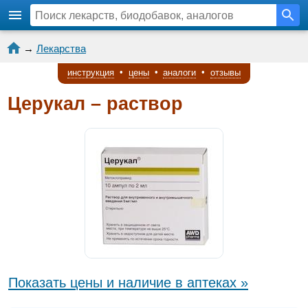
→
Лекарства
инструкция
•
цены
•
аналоги
•
отзывы
Церукал – раствор
Показать цены и наличие в аптеках »