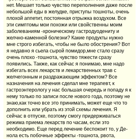
нет. Мешает только чувство переполнения даже после
небольшой еды в желудке, приступы тошноты, очень
плохой аппетит, постоянная отрыжка воздухом. Все
эти симптомы мои похожи или свойственны моим
заболеваниям -хроническому гастродуодениту и
желчно-каменной болезни? Какие продукты нужно
мне строго избегать, чтобы не было обострения? Вот
я недавно я сьела сырой помидор,мне стало сразу
очень плохо -тошнота, чувство тяжести сразу
появились. Также, как сейчас я понимаю, мне надо
избегать всех лекарств и лекарственных трав с
желчегонным и раздражающим эффектом? Все
назначения на лечения сделал мне терапевт, к
гастроэнтерологу у нас большая очередь и попаду я к
нему только по записи после нового года, поэтому не
знаю,как точно все это принимать, может еще что то
дополнить или убрать из этой схемы лечения. Я
сейчас в отпуске, поэтому смогу придерживаться
режима приема лекарств по часам, если это
необходимо. Еще перед лечение беспокоит то, у Де-
нола есть побочные эффекты -тошнота, рвота,