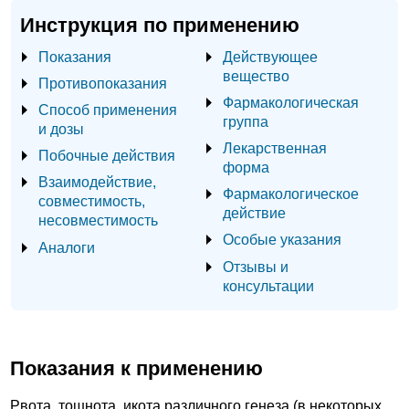
Инструкция по применению
Показания
Действующее
вещество
Противопоказания
Фармакологическая
Способ применения
группа
и дозы
Лекарственная
Побочные действия
форма
Взаимодействие,
Фармакологическое
совместимость,
действие
несовместимость
Особые указания
Аналоги
Отзывы и
консультации
Показания к применению
Рвота, тошнота, икота различного генеза (в некоторых