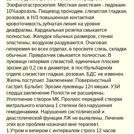
Эзофагогастроскопия: Местная анестезия - лидокаин
10%аэрозоль. Пищевод проходим, слизистая гладкая,
розовая, в Н/3 повышенная контактная
кровоточивость,зубчатая линия на уровне
диафрагмы. Кардиальная розетка смыкается
полностью. Желудок обычных размеров, стенки
эластичны, воздухом раздуваются. Очаговая
гиперемия во всех отделах, в просвете слизь, складки
обычные. Привратник смыкается полностью. В
луковице гипермия слизистой, единичные плоские
эрозии до 0,2 см в диаметре, в постбульбарном
отделе слизистая гладкая, розовая. БДС не изменен.
Желчь поступает. Заключение: Поверхностный
гастрит. Бульбит. Эрозии луковицы 12п кмшки. УЗИ
сердца:заключение Полости не расширены.
Уплотнение створок МК. Пролапс передней створки
митрального клапана 1 степени без нарушения
гемодинамики. Нарушения систолической и
диастолической функции ЛЖ не выявлены. Лечение
этих все проблем назначил мне терапевт.
1.Утром и вечером с интервалом строго 12 часов