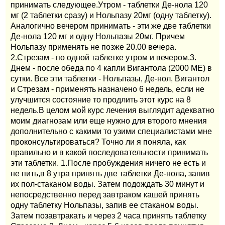
принимать следующее.Утром - таблетки Де-нола 120
мг (2 таблетки сразу) и Нольпазу 20мг (одну таблетку).
Аналогично вечером принимать - эти же две таблетки
Де-нола 120 мг и одну Нольпазы 20мг. Причем
Нольпазу применять не позже 20.00 вечера.
2.Стрезам - по одной таблетке утром и вечером.3.
Днем - после обеда по 4 капли Вигантола (2000 МЕ) в
сутки. Все эти таблетки - Нольпазы, Де-нол, Вигантол
и Стрезам - применять назначено 6 недель, если не
улучшится состояние то продлить этот курс на 8
недель.В целом мой курс лечения выглядит адекватно
моим диагнозам или еще нужно для второго мнения
дополнительно с какими то узими специалистами мне
проконсультироваться? Точно ли я поняла, как
правильно и в какой последовательности принимать
эти таблетки. 1.После пробуждения ничего не есть и
не пить,в 8 утра принять две таблетки Де-нола, запив
их пол-стаканом воды. Затем подождать 30 минут и
непосредственно перед завтраком кашей принять
одну таблетку Нольпазы, запив ее стаканом воды.
Затем позавтракать и через 2 часа принять таблетку