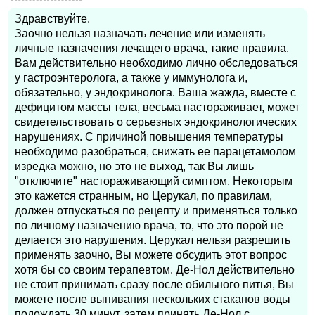
Здравствуйте.
Заочно нельзя назначать лечение или изменять
личные назначения лечащего врача, такие правила.
Вам действительно необходимо лично обследоваться
у гастроэнтеролога, а также у иммунолога и,
обязательно, у эндокринолога. Ваша жажда, вместе с
дефицитом массы тела, весьма настораживает, может
свидетельствовать о серьезных эндокринологических
нарушениях. С причиной повышения температуры
необходимо разобраться, снижать ее парацетамолом
изредка можно, но это не выход, так Вы лишь
"отключите" настораживающий симптом. Некоторым
это кажется странным, но Церукал, по правилам,
должен отпускаться по рецепту и применяться только
по личному назначению врача, то, что это порой не
делается это нарушения. Церукал нельзя разрешить
применять заочно, Вы можете обсудить этот вопрос
хотя бы со своим терапевтом. Де-Нол действительно
не стоит принимать сразу после обильного питья, Вы
можете после выпивания нескольких стаканов воды
подождать 30 минут, затем принять Де-Нол с