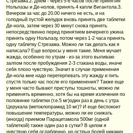
Стрезама.2. Днем - через 5-6 часов после принятия
Нольпазы и Де-нолов, принять 4 капли Вигантола.3.
Вечером за час до 20.00 ничего не есть, и на
голодный пустой желудок вновь принять две таблетки
Де-нола, затем через 30 минут снова принять
непосредственно перед принятием вечернего ужина
принять одну Нольпазу, потом через 1-2 часа принять
одну таблетку Стрезама. Можно ли так делать как я
написала? Еще вопросы у меня такие. Меня мучает
жажда, особенно по утрам - из-за этого выпиваю
залпом после пробуждения 2-3 стакана воды, иначе
себя плохо чувствую. Значит в случае применения
Де-нола мне надо перетерпевать эту жажду и пить
спустя только час после его применения? Также еще
у меня часто бывают приступы тошноты, можно ли
применять временно, хотя бы на время излечения по
половинке таблетки (т.е.5 мг)один раз в день с утра
Церукала (метоклопрамид 10 мг)? И еще беспокоит
повышение температуры, можно ли ее снижать
(иногда) приемом Парацетамола 500мг (одной
таблеткой) также один раз в сутки? В целом я
чувствую себя ослабленно, но острых болей никаких