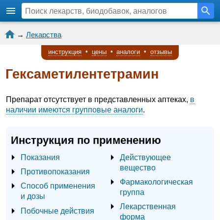
→
Лекарства
инструкция
•
цены
•
аналоги
•
отзывы
Гексаметилентетрамин
Препарат отсутствует в представленных аптеках,
в
наличии имеются групповые аналоги
.
Инструкция по применению
Показания
Действующее
вещество
Противопоказания
Фармакологическая
Способ применения
группа
и дозы
Лекарственная
Побочные действия
форма