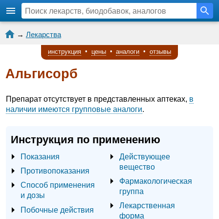
→
Лекарства
инструкция
•
цены
•
аналоги
•
отзывы
Альгисорб
Препарат отсутствует в представленных аптеках,
в
наличии имеются групповые аналоги
.
Инструкция по применению
Показания
Действующее
вещество
Противопоказания
Фармакологическая
Способ применения
группа
и дозы
Лекарственная
Побочные действия
форма