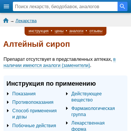
→
Лекарства
инструкция
•
цены
•
аналоги
•
отзывы
Алтейный сироп
Препарат отсутствует в представленных аптеках,
в
наличии имеются аналоги (заменители)
.
Инструкция по применению
Показания
Действующее
вещество
Противопоказания
Фармакологическая
Способ применения
группа
и дозы
Лекарственная
Побочные действия
форма