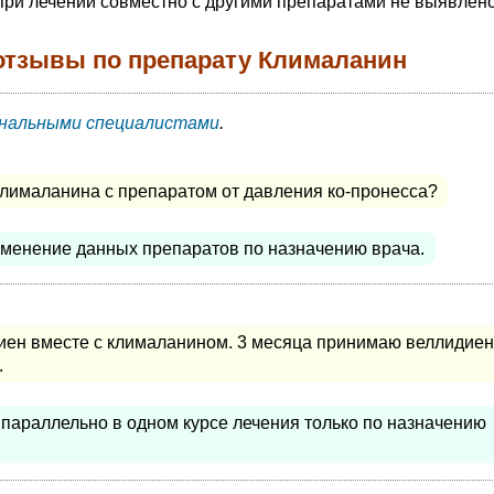
при лечении совместно с другими препаратами не выявлено
отзывы по препарату Клималанин
нальными специалистами
.
лималанина с препаратом от давления ко-пронесса?
менение данных препаратов по назначению врача.
иен вместе с клималанином. 3 месяца принимаю веллидиен
.
параллельно в одном курсе лечения только по назначению