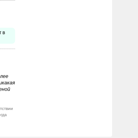
т в
олее
икакая
еной
тствии
егда