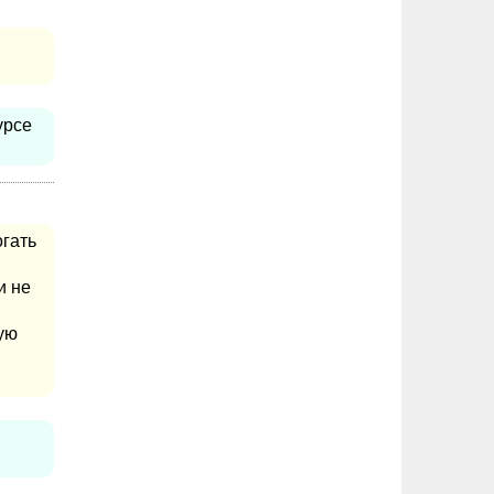
урсе
огать
и не
ную