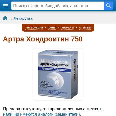
→
Лекарства
инструкция
•
цены
•
аналоги
•
отзывы
Артра Хондроитин 750
Препарат отсутствует в представленных аптеках,
в
наличии имеются аналоги (заменители)
.