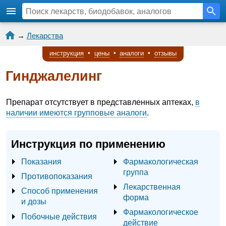
→
Лекарства
инструкция
•
цены
•
аналоги
•
отзывы
Гинджалелинг
Препарат отсутствует в представленных аптеках,
в
наличии имеются групповые аналоги
.
Инструкция по применению
Показания
Фармакологическая
группа
Противопоказания
Лекарственная
Способ применения
форма
и дозы
Фармакологическое
Побочные действия
действие