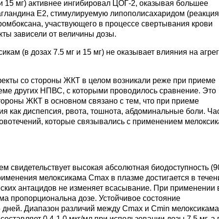
г и 15 мг) активнее ингибировал ЦОГ-2, оказывая большее
гландина E2, стимулируемую липополисахаридом (реакция
ромбоксана, участвующего в процессе свертывания крови
кты зависели от величины дозы.
сикам (в дозах 7.5 мг и 15 мг) не оказывает влияния на агр
екты со стороны ЖКТ в целом возникали реже при приеме
риеме других НПВС, с которыми проводилось сравнение. Это
тороны ЖКТ в основном связано с тем, что при приеме
я как диспепсия, рвота, тошнота, абдоминальные боли. Ча
ровотечений, которые связывались с применением мелоксик
ем свидетельствует высокая абсолютная биодоступность (
рименения мелоксикама Cmax в плазме достигается в течен
ских антацидов не изменяет всасывание. При применении 
кама пропорциональна дозе. Устойчивое состояние
5 дней. Диапазон различий между Cmax и Cmin мелоксикама
составляет 0.4-1.0 мкг/мл при использовании дозы 7.5 мг, а