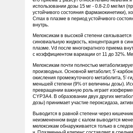
использовании дозы 15 мг - 0.8-2.0 мкг/мл (
устойчивого состояния фармакокинетики), х
Cmax в плазме в период устойчивого состоя
внутрь.
Мелоксикам в высокой степени связывается 
синовиальную жидкость, концентрация в си
плазме. Vd после многократного приема внутр
с коэффициентом вариации от 11 до 32%. М
Мелоксикам почти полностью метаболизируе
производных. Основной метаболит, 5'-карбок
окисления промежуточного метаболита, 5'-ги
меньшей степени (9% от величины дозы). Исс
превращении важную роль играет изоферме
CYP3A4. В образовании двух других метабол
дозы) принимает участие пероксидаза, актив
Выводится в равной степени через кишечник
неизмененном виде с калом выводится мене
мелоксикам обнаруживается только в следов
ч. Плазменный клиренс составляет в средне