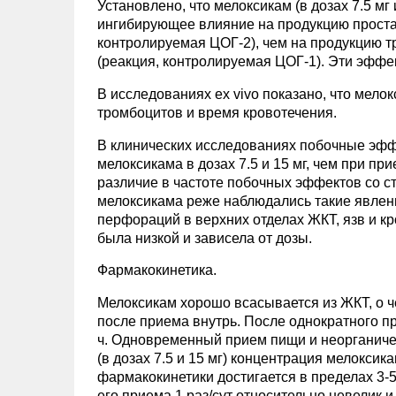
Установлено, что мелоксикам (в дозах 7.5 м
ингибирующее влияние на продукцию проста
контролируемая ЦОГ-2), чем на продукцию т
(реакция, контролируемая ЦОГ-1). Эти эффе
В исследованиях ex vivo показано, что мелок
тромбоцитов и время кровотечения.
В клинических исследованиях побочные эфф
мелоксикама в дозах 7.5 и 15 мг, чем при п
различие в частоте побочных эффектов со с
мелоксикама реже наблюдались такие явлени
перфораций в верхних отделах ЖКТ, язв и к
была низкой и зависела от дозы.
Фармакокинетика.
Мелоксикам хорошо всасывается из ЖКТ, о ч
после приема внутрь. После однократного п
ч. Одновременный прием пищи и неорганиче
(в дозах 7.5 и 15 мг) концентрация мелокси
фармакокинетики достигается в пределах 3-
его приема 1 раз/сут относительно невелик и 