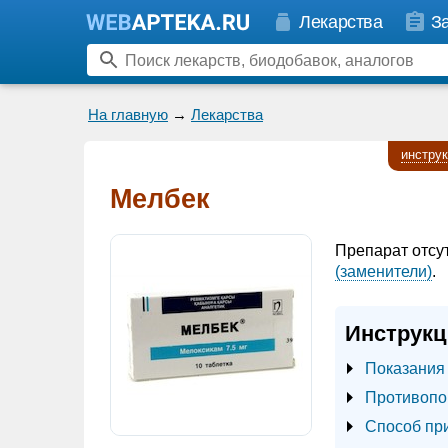
Лекарства
З
На главную
→
Лекарства
инстру
Мелбек
Препарат отсу
(заменители)
.
Инструкц
Показания
Противопо
Способ пр