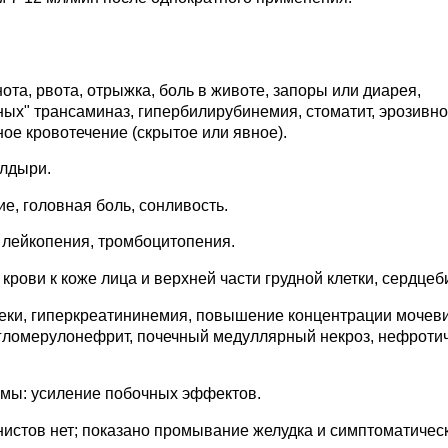
та, рвота, отрыжка, боль в животе, запоры или диарея,
ых" трансаминаз, гипербилирубинемия, стоматит, эрозивно
е кровотечение (скрытое или явное).
олдыри.
е, головная боль, сонливость.
 лейкопения, тромбоцитопения.
рови к коже лица и верхней части грудной клетки, сердцеб
еки, гиперкреатининемия, повышение концентрации мочев
 гломерулонефрит, почечный медуллярный некроз, нефроти
омы: усиление побочных эффектов.
нистов нет; показано промывание желудка и симптоматичес