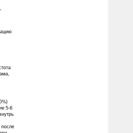
,
егацию
стота
ама,
90%)
ие 5-6
внутрь
 после
 при