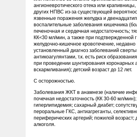
ангионевротического отека или крапивницы
других НПВС из-за существующей вероятности
язвенные поражения желудка и двенадцатип
воспалительные заболевания кишечника (бол
печеночная и сердечная недостаточность; тя
КК<30 мл/мин, а также при подтвержденной 
желудочно-кишечное кровотечение, недавно
установленный диагноз заболеваний сверт
антикоагулянтами, т.к. есть риск образова
при проведении шунтирования коронарных ар
вскармливания); детский возраст до 12 лет.
С осторожностью.
Заболевания ЖКТ в анамнезе (наличие инфекц
почечная недостаточность (КК 30-60 мл/мин
гиперлипидемия; сахарный диабет; сопутст
пероральные ГКС, антиагреганты, селектив
периферических артерий; пожилой возраст;
алкоголя.