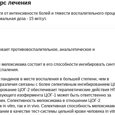
урс лечения
и от интенсивности болей и тяжести воспалительного проц
мальная доза - 15 мг/сут.
вает противовоспалительное, анальгетическое и
мелоксикама состоит в его способности ингибировать синт
спаления.
агландинов в месте воспаления в большей степени, чем в
и различия связаны с более селективным ингибированием Ц
бирование ЦОГ-2 обеспечивает терапевтические действия Н
твующего изофермента ЦОГ-1 может быть ответственно за
чек. Селективность мелоксикама в отношении ЦОГ-2
in vitro, так и in vivo. Селективная способность мелоксикам
ии в качестве тест-системы цельной крови человека in vitr