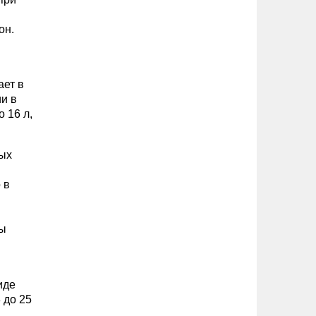
он.
ает в
и в
 16 л,
ных
 в
ны
иде
 до 25