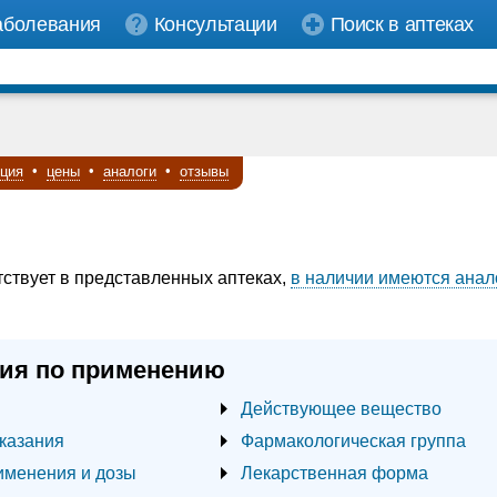
аболевания
Консультации
Поиск в аптеках
кция
•
цены
•
аналоги
•
отзывы
тствует в представленных аптеках,
в наличии имеются анал
ия по применению
Действующее вещество
казания
Фармакологическая группа
именения и дозы
Лекарственная форма