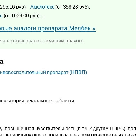
 295.16 руб),
Амелотекс
(от 358.28 руб),
с
(от 1039.00 руб)
…
овые аналоги препарата Мелбек »
ыть согласовано с лечащим врачом.
а
ивовоспалительный препарат (НПВП)
позитории ректальные, таблетки
; повышенная чувствительность (в т.ч. к другим НПВС); по
ы, рецидивирующего полипоза носа или околоносовых пазух