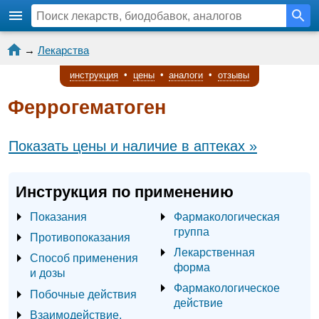
→
Лекарства
инструкция
•
цены
•
аналоги
•
отзывы
Феррогематоген
Показать цены и наличие в аптеках »
Инструкция по применению
Показания
Фармакологическая
группа
Противопоказания
Лекарственная
Способ применения
форма
и дозы
Фармакологическое
Побочные действия
действие
Взаимодействие,