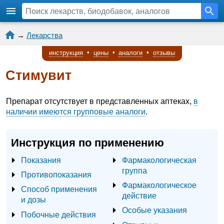
→
Лекарства
инструкция
•
цены
•
аналоги
•
отзывы
Стимувит
Препарат отсутствует в представленных аптеках,
в
наличии имеются групповые аналоги
.
Инструкция по применению
Показания
Фармакологическая
группа
Противопоказания
Фармакологическое
Способ применения
действие
и дозы
Особые указания
Побочные действия