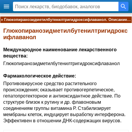
»
Глюкопиранозидметилбутенилтригидроксифлаванол. Описание действующего вещества:
Глюкопиранозидметилбутенилтригидрокс
ифлаванол
Международное наименование лекарственного
вещества:
Глюкопиранозидметилбутенилтригидроксифлаванол
Фармакологическое действие:
Противовирусное средство растительного
происхождения; оказывает противогерпетическое,
гепатопротекторное и антиоксидантное действие. По
структуре близок к рутину и др. флавоновым
соединениям группы витамина Р. Стабилизирует
мембраны клеток, индуцирует выработку интерферона.
Эффективен в отношении ДНК-содержащих вирусов.