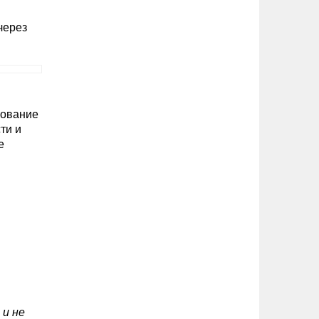
через
зование
ти и
е
 и не