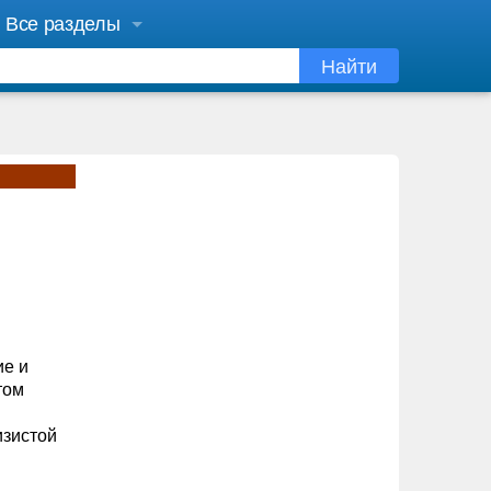
Все разделы
Найти
ие и
том
изистой