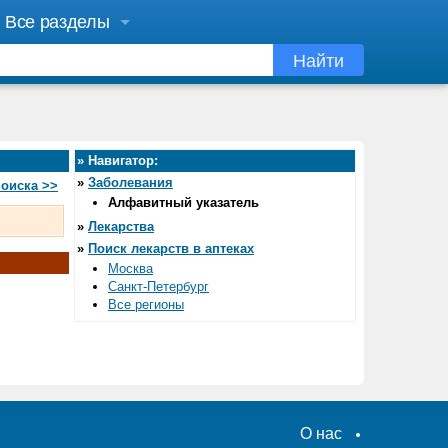
Все разделы
Найти
»
Навигатор:
»
Заболевания
оиска >>
Алфавитный указатель
»
Лекарства
»
Поиск лекарств в аптеках
Москва
Санкт-Петербург
Все регионы
О нас