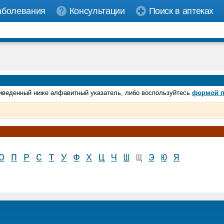
аболевания
Консультации
Поиск в аптеках
риведенный ниже алфавитный указатель, либо воспользуйтесь
формой п
О
П
Р
С
Т
У
Ф
Х
Ц
Ч
Ш
Щ
Э
Ю
Я