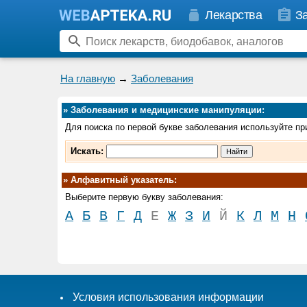
Лекарства
З
На главную
→
Заболевания
»
Заболевания и медицинские манипуляции:
Для поиска по первой букве заболевания используйте п
Искать:
»
Алфавитный указатель:
Выберите первую букву заболевания:
А
Б
В
Г
Д
Е
Ж
З
И
Й
К
Л
М
Н
Условия использования информации