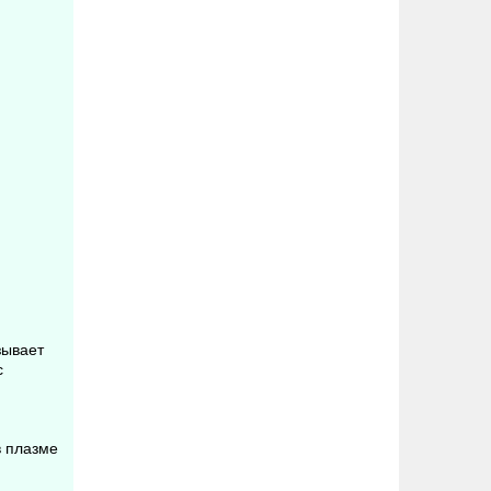
зывает
с
в плазме