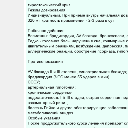
тиреотоксический криз.
Режим дозирования
Индивидуальный. При приеме внутрь начальная доза 
320 мг, кратность применения - 2-3 раза в сут.
Побочное действие
Возможны: брадикардия, AV блокада, бронхоспазм, 
Редко - головная боль, нарушения сна, кошмарные 
двигательным реакциям, возбуждение, депрессия, п
аллергические реакции, обострение псориаза, гипог
Противопоказания
AV блокада II и III степени, синоатриальная блокада;
брадикардия (ЧСС менее 55 ударов в мин);
СССУ;
артериальная гипотония;
хроническая сердечная
недостаточность IIБ-III стадии, острая сердечная не
вазомоторный ринит;
болезнь Рейно и другие облитерирующие заболеван
метаболический ацидоз.
Особые указания
После продолжительного курса лечения препарат с