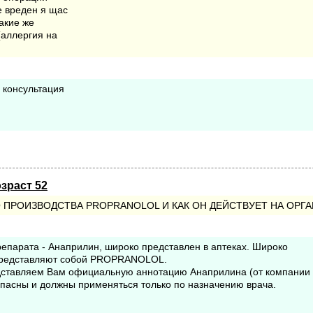
е вреден я щас
такие же
(аллергия на
 консультация
озраст 52
ПРОИЗВОДСТВА PROPRANOLOL И КАК ОН ДЕЙСТВУЕТ НА ОРГА
епарата - Анаприлин, широко представлен в аптеках. Широко
 представляют собой PROPRANOLOL.
едставляем Вам официальную аннотацию Анаприлина (от компании
опасны и должны применяться только по назначению врача.