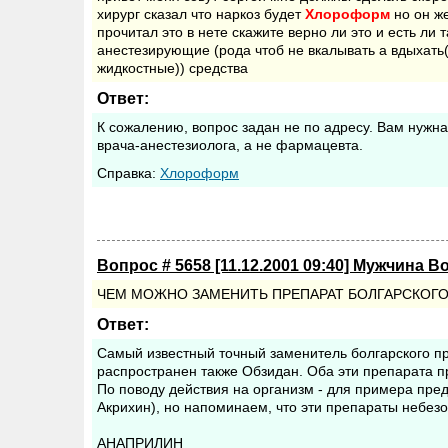
хирург сказал что наркоз будет
Хлороформ
но он ж
прочитал это в нете скажите верно ли это и есть ли 
анестезирующие (рода чтоб не вкалывать а вдыхать
жидкостные)) средства
Ответ:
К сожалению, вопрос задан не по адресу. Вам нужна
врача-анестезиолога, а не фармацевта.
Cправка:
Хлороформ
Вопрос # 5658 [11.12.2001 09:40] Мужчина В
ЧЕМ МОЖНО ЗАМЕНИТЬ ПРЕПАРАТ БОЛГАРСКОГО 
Ответ:
Самый известный точный заменитель болгарского пр
распространен также Обзидан. Оба эти препарата
По поводу действия на организм - для примера пр
Акрихин), но напоминаем, что эти препараты небез
АНАПРИЛИН