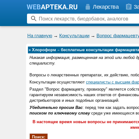
Лекарства
З
На главную
→
Консультации
→
Вопрос фармацевту
»
Хлороформ – бесплатные консультации фармацевта
Никакая информация, размещенная на этой или любой д
специалисту.
Вопросы о лекарственных препаратах, их действию, поб
Консультации осуществляют
специалисты с высшим фар
Раздел "Вопрос фармацевту, провизору" является соб
гарантируем независимость наших ответов от финансовы
дистрибьюторов и иных подобных организаций.
Убедительно просим Вас
: перед тем как задать вопро
поиском по ключевому слову
среди уже имеющихся воп
В настоящее время новые вопросы не принимаются
име
Поиск: