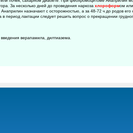
/или почек, сахарном диабете. При феохромоцитоме Анаприлин м
ора. За несколько дней до проведения наркоза
хлороформ
ом ил
Анаприлин назначают с осторожностью, а за 48-72 ч до родов его 
 в период лактации следует решить вопрос о прекращении грудно
 введения верапамила, дилтиазема.