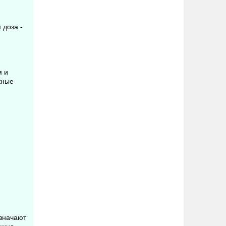
 доза -
м и
жные
азначают