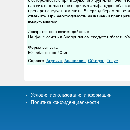
с осторожностью при нарушениях функции печени и
назначать только после приема альфа-адреноблокат
препарат следует отменить. В период беременности 
отменить. При необходимости назначении препарата
вскармливания.
Лекарственное взаимодействие
На фоне лечения Анаприлином следует избегать в/в
Форма выпуска
50 таблеток по 40 мг
Cправка:
Акрихин
,
Анаприлин
,
Обзидан
,
Тонус
Условия использования информации
Политика конфиденциальности