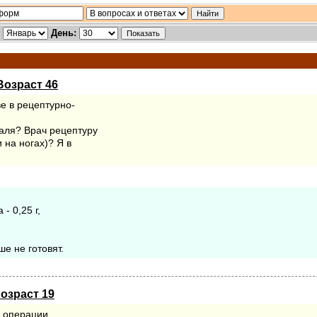
:
День:
Возраст 46
ве в рецептурно-
таля? Врач рецептуру
 на ногах)? Я в
- 0,25 г,
ше не готовят.
Возраст 19
о операции