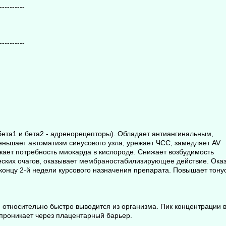
----------
----------
бетa1 и бета2 - адренорецепторы). Обладает антиангинальным,
ньшает автоматизм синусового узла, урежает ЧСС, замедляет AV
жает потребность миокарда в кислороде. Снижает возбудимость
еских очагов, оказывает мембраностабилизирующее действие. Ока
 концу 2-й недели курсового назначения препарата. Повышает тону
 относительно быстро выводится из организма. Пик концентрации 
 проникает через плацентарный барьер.