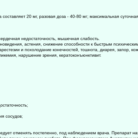
составляет 20 мг, разовая доза - 40-80 мг; максимальная суточная
сердечная недостаточность, мышечная слабость.
сновидения, астения, снижение способности к быстрым психически
арестезии и похолодание конечностей, тошнота, диарея, запор, ко
ликемия, нарушение зрения, кератоконъюнктивит.
достаточность;
ия сосудов;
ледует отменять постепенно, под наблюдением врача. Препарат н