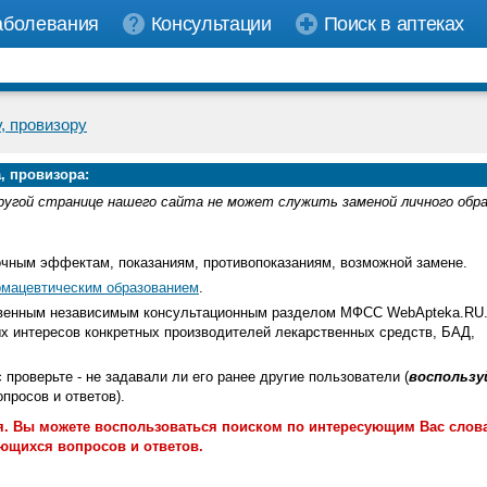
аболевания
Консультации
Поиск в аптеках
, провизору
, провизора:
ругой странице нашего сайта не может служить заменой личного обр
очным эффектам, показаниям, противопоказаниям, возможной замене.
мацевтическим образованием
.
ственным независимым консультационным разделом МФСС WebApteka.RU
х интересов конкретных производителей лекарственных средств, БАД,
с проверьте - не задавали ли его ранее другие пользователи (
воспользу
росов и ответов).
. Вы можете воспользоваться поиском по интересующим Вас слов
ющихся вопросов и ответов.