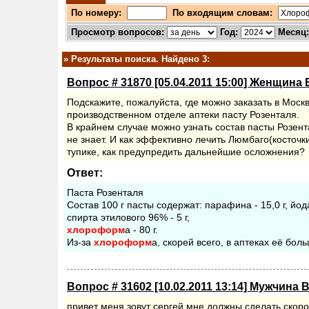
По номеру:
По входящим словам:
Просмотр вопросов:
Год:
Месяц
»
Результаты поиска. Найдено 3:
Вопрос # 31870 [05.04.2011 15:00] Женщина 
Подскажите, пожалуйста, где можно заказать в Моск
производственном отделе аптеки пасту Розенталя.
В крайнем случае можно узнать состав пасты Розен
не знает. И как эффективно лечить Люмбаго(косточки
тупике, как предупредить дальнейшие осложнения?
Ответ:
Паста Розенталя
Состав 100 г пасты содержат: парафина - 15,0 г, йода 
спирта этилового 96% - 5 г,
хлороформ
а - 80 г.
Из-за
хлороформ
а, скорей всего, в аптеках её боль
Вопрос # 31602 [10.02.2011 13:14] Мужчина 
привет меня зовут сергей мне должны сделать скор