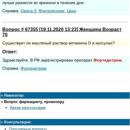
лучше разнести во времени в течение дня.
Cправка:
Омега 3
,
Фортедетрим
,
Цинк
Вопрос # 67355 [19.11.2020 13:23] Женщина Возраст
70
Существует ли масляный раствор витамина D в капсулах?
Ответ:
Здравствуйте. В РФ зарегистрирован препарат
Фортедетрим
.
Cправка:
Фортедетрим
»
Навигатор:
»
Вопрос фармацевту, провизору
Архив консультации
»
Консультации:
Популярные вопросы