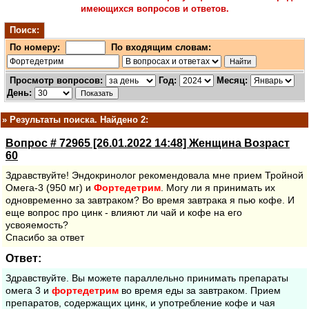
имеющихся вопросов и ответов.
Поиск:
По номеру:
По входящим словам:
Просмотр вопросов:
Год:
Месяц:
День:
»
Результаты поиска. Найдено 2:
Вопрос # 72965 [26.01.2022 14:48] Женщина Возраст
60
Здравствуйте! Эндокринолог рекомендовала мне прием Тройной
Омега-3 (950 мг) и
Фортедетрим
. Могу ли я принимать их
одновременно за завтраком? Во время завтрака я пью кофе. И
еще вопрос про цинк - влияют ли чай и кофе на его
усвояемость?
Спасибо за ответ
Ответ:
Здравствуйте. Вы можете параллельно принимать препараты
омега 3 и
фортедетрим
во время еды за завтраком. Прием
препаратов, содержащих цинк, и употребление кофе и чая