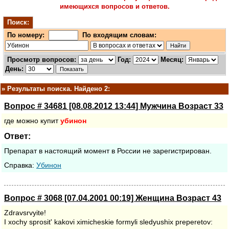
имеющихся вопросов и ответов.
Поиск:
По номеру:
По входящим словам:
Просмотр вопросов:
Год:
Месяц:
День:
»
Результаты поиска. Найдено 2:
Вопрос # 34681 [08.08.2012 13:44] Мужчина Возраст 33
где можно купит
убинон
Ответ:
Препарат в настоящий момент в России не зарегистрирован.
Cправка:
Убинон
Вопрос # 3068 [07.04.2001 00:19] Женщина Возраст 43
Zdravsrvyite!
I xochy sprosit' kakovi ximicheskie formyli sledyushix preperetov: