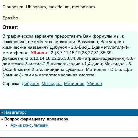
Dibunolum, Ubinonum, mexidolum, metioninum.
Spasibo
Ответ:
В графическом варианте предоставить Вам формулы мы, к
сожалению, не имеем возможности. Возможно, Вас устроят
химические названия? Дибунол - 2,6-Бис(1,1-диметилэтил)-4-
метилфенол;
Убинон
- 2-(3,7,11,15,19,23,27,31,35,39-
Декаметил-2,6,10,14,18,22,26,30,34,38-тетраконтадекаенил)-5,6-
диметокси-3-метил-2,5-циклогексадиен-1,4-дион; Мексидол - 3-
Окси-6-метил-2-этилпиридина сукцинат; Метионин - D,L-альфа-
(-амино-)- гамма-метилтиомасляная кислота.
Cправка:
Дибунол
,
Мексидол
,
Метионин
,
Убинон
»
Навигатор:
»
Вопрос фармацевту, провизору
Архив консультации