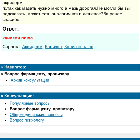
акридерм
гк.так как мазать нужно много а мазь дорогая.Не могли бы вы
подсказать ,может есть оналогичная и дешевле?За ранее
спасибо.
Ответ:
канизон
плюс
Cправка:
Акридерм
,
Канизон
,
Канизон плюс
»
Навигатор:
»
Вопрос фармацевту, провизору
Архив консультации
»
Консультации:
Популярные вопросы
Вопрос фармацевту, провизору
Общемедицинские вопросы
Вопрос психологу