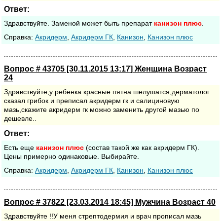
Ответ:
Здравствуйте. Заменой может быть препарат
канизон
плюс
.
Cправка:
Акридерм
,
Акридерм ГК
,
Канизон
,
Канизон плюс
Вопрос # 43705 [30.11.2015 13:17] Женщина Возраст
24
Здравствуйте,у ребенка красные пятна шелушатся,дерматолог
сказал грибок и преписал акридерм гк и салициновую
мазь,скажите акридерм гк можно заменить другой мазью по
дешевле..
Ответ:
Есть еще
канизон
плюс
(состав такой же как акридерм ГК).
Цены примерно одинаковые. Выбирайте.
Cправка:
Акридерм
,
Акридерм ГК
,
Канизон
,
Канизон плюс
Вопрос # 37822 [23.03.2014 18:45] Мужчина Возраст 40
Здравствуйте !!У меня стрептодермия и врач прописал мазь