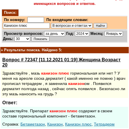
имеющихся вопросов и ответов.
Поиск:
По номеру:
По входящим словам:
Просмотр вопросов:
Год:
Месяц:
День:
»
Результаты поиска. Найдено 5:
Вопрос # 72347 [11.12.2021 01:19] Женщина Возраст
20
Здравствуйте , мазь
канизон
плюс
гормональная или нет ? У
меня на ареоле соска дерматит ( какой именно не помню ) врач
прописал тетрадерм , я заменила
канизон
ом . Появился
дерматит полгода назад , сейчас опять появился . Безопасно ли
эту мазь наносить на грудь ?
Ответ:
Здравствуйте. Препарат
канизон
плюс
содержит в своем
составе гормональный компонент - бетаметазон.
Cправка:
Бетаметазон
,
Канизон
,
Канизон плюс
,
Тетрадерм