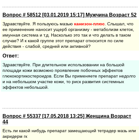
Вопрос # 58512 [03.01.2019 15:17] Мужчина Возраст 52
Здравствуйте. Я пользуюсь мазью
канизон
-
плюс
. Слышал, что
ее применение наносит ущерб организму - метаболизм клеток,
имунная система и т.д. Насколько это так и что делать в таком
случае? И к какой группе этот препарат относится по силе
действия - слабой, средней или активной?
Ответ:
Здравствуйте. При длительном использовании на большой
площади кожи возможно проявление побочных эффектов
глюкокортикостероидов. Если Вы применяете препарат недолго
и на небольшом участке кожи, то риск развития системных
эффектов небольшой.
Вопрос # 55337 [17.05.2018 13:25] Женщина Возраст
44
Есть ли какой нибудь препарат замещающий тетрадер мазь или
акридерм гк