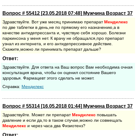
Вопрос # 55412 [23.05.2018 07:48] Мужчина Возраст 37
Здравствуйте. Вот уже месяц принимаю препарат
Мендилекс
по две таблетки в день,не по прямому его назначению,а в
качестве антидепрессанта и, чувствую себя хорошо. Болезни
паркинсона у меня нет. К врачу не обращался,про препарат
узнал из интернета, и его антидепрессивное действие.
Скажите,можно ли принимать препарат дальше?
Ответ:
Здравствуйте. Для ответа на Ваш вопрос Вам необходима очная
консультация врача, чтобы он оценил состояние Вашего
здоровья. Фармацевт этого сделать не может.
Cправка:
Мендилекс
Вопрос # 55314 [16.05.2018 01:44] Мужчина Возраст 37
Здравствуйте. Может ли препарат
Мендилекс
повышать
давление и если да,то в таком случае,можно ли совмещать
Мендилекс
и через часа два Физиотенз?
Ответ: