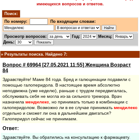
имеющихся вопросов и ответов.
Поиск:
По номеру:
По входящим словам:
Просмотр вопросов:
Год:
Месяц:
День:
»
Результаты поиска. Найдено 7:
Вопрос # 69964 [27.05.2021 11:55] Женщина Возраст
84
Здравствуйте! Маме 84 года. Бред и галюцинации подавили с
помощью галоперидола. В настоящее время абсолютно
неподвижна (уже неделю), раньше с трудом передвигалась,
обслуживать себя не могла из-за сильного тремора. Врач
назначила
мендилекс
, но принимать только в комбинации с
галоперидолом. Возможно ли в ее случае принимать
мендилекс
отдельно и сможет ли она в дальнейшем двигаться?
Галоперидол сейчас не принимаем.
Ответ:
Здравствуйте. Вы обратились на консультацию к фармацевту.