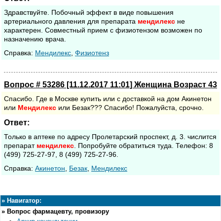
Здравствуйте. Побочный эффект в виде повышения
артериального давления для препарата
мендилекс
не
характерен. Совместный прием с физиотензом возможен по
назначению врача.
Cправка:
Мендилекс
,
Физиотенз
Вопрос # 53286 [11.12.2017 11:01] Женщина Возраст 43
Спасибо. Где в Москве купить или с доставкой на дом Акинетон
или
Мендилекс
или Безак??? Спасибо! Пожалуйста, срочно.
Ответ:
Только в аптеке по адресу Пролетарский проспект, д. 3. числится
препарат
мендилекс
. Попробуйте обратиться туда. Телефон: 8
(499) 725-27-97, 8 (499) 725-27-96.
Cправка:
Акинетон
,
Безак
,
Мендилекс
»
Навигатор:
»
Вопрос фармацевту, провизору