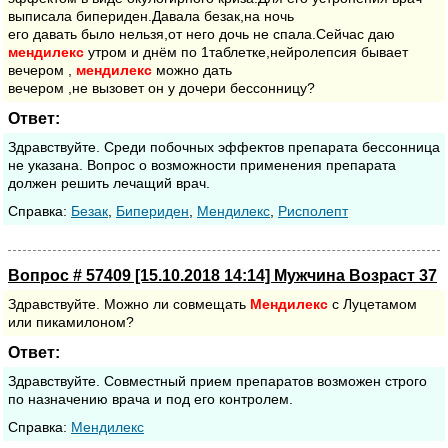
выписала бипериден.Давала безак,на ночь
его давать было нельзя,от него дочь не спала.Сейчас даю
мендилекс
утром и днём по 1таблетке,нейролепсия бывает
вечером ,
мендилекс
можно дать
вечером ,не вызовет он у дочери бессонницу?
Ответ:
Здравствуйте. Среди побочных эффектов препарата бессонница
не указана. Вопрос о возможности применения препарата
должен решить лечащий врач.
Cправка:
Безак
,
Бипериден
,
Мендилекс
,
Рисполепт
Вопрос # 57409 [15.10.2018 14:14] Мужчина Возраст 37
Здравствуйте. Можно ли совмещать
Мендилекс
с Луцетамом
или пикамилоном?
Ответ:
Здравствуйте. Совместный прием препаратов возможен строго
по назначению врача и под его контролем.
Cправка:
Мендилекс