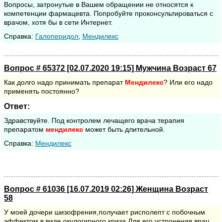
Вопросы, затронутые в Вашем обращении не относятся к
компетенции фармацевта. Попробуйте проконсультироваться с
врачом, хотя бы в сети Интернет.
Cправка:
Галоперидол
,
Мендилекс
Вопрос # 65372 [02.07.2020 19:15] Мужчина Возраст 67
Как долго надо принимать препарат
Мендилекс
? Или его надо
применять постоянно?
Ответ:
Здравствуйте. Под контролем лечащего врача терапия
препаратом
мендилекс
может быть длительной.
Cправка:
Мендилекс
Вопрос # 61036 [16.07.2019 02:26] Женщина Возраст
58
У моей дочери шизофрения,получает рисполепт с побочным
эффектом в виде окулогирного криза.Для его устронения врач