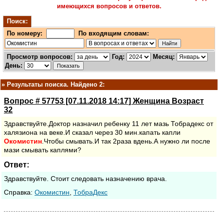
имеющихся вопросов и ответов.
Поиск:
По номеру:
По входящим словам:
Просмотр вопросов:
Год:
Месяц:
День:
»
Результаты поиска. Найдено 2:
Вопрос # 57753 [07.11.2018 14:17] Женщина Возраст
32
Здравствуйте.Доктор назначил ребенку 11 лет мазь Тобрадекс от
халязиона на веке.И сказал через 30 мин.капать капли
Окомистин
.Чтобы смывать.И так 2раза вдень.А нужно ли после
мази смывать каплями?
Ответ:
Здравствуйте. Стоит следовать назначению врача.
Cправка:
Окомистин
,
ТобраДекс