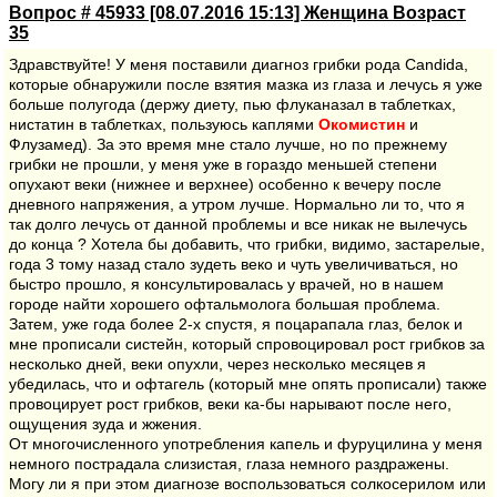
Вопрос # 45933 [08.07.2016 15:13] Женщина Возраст
35
Здравствуйте! У меня поставили диагноз грибки рода Candida,
которые обнаружили после взятия мазка из глаза и лечусь я уже
больше полугода (держу диету, пью флуканазал в таблетках,
нистатин в таблетках, пользуюсь каплями
Окомистин
и
Флузамед). За это время мне стало лучше, но по прежнему
грибки не прошли, у меня уже в гораздо меньшей степени
опухают веки (нижнее и верхнее) особенно к вечеру после
дневного напряжения, а утром лучше. Нормально ли то, что я
так долго лечусь от данной проблемы и все никак не вылечусь
до конца ? Хотела бы добавить, что грибки, видимо, застарелые,
года 3 тому назад стало зудеть веко и чуть увеличиваться, но
быстро прошло, я консультировалась у врачей, но в нашем
городе найти хорошего офтальмолога большая проблема.
Затем, уже года более 2-х спустя, я поцарапала глаз, белок и
мне прописали систейн, который спровоцировал рост грибков за
несколько дней, веки опухли, через несколько месяцев я
убедилась, что и офтагель (который мне опять прописали) также
провоцирует рост грибков, веки ка-бы нарывают после него,
ощущения зуда и жжения.
От многочисленного употребления капель и фуруцилина у меня
немного пострадала слизистая, глаза немного раздражены.
Могу ли я при этом диагнозе воспользоваться солкосерилом или