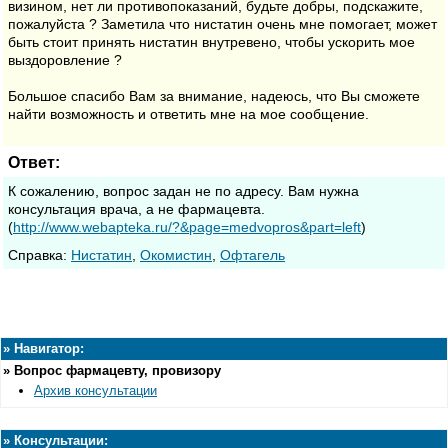
визином, нет ли противопоказаний, будьте добры, подскажите,
пожалуйста ? Заметила что нистатин очень мне помогает, может
быть стоит принять нистатин внутревено, чтобы ускорить мое
выздоровление ?
Большое спасибо Вам за внимание, надеюсь, что Вы сможете
найти возможность и ответить мне на мое сообщение.
Ответ:
К сожалению, вопрос задан не по адресу. Вам нужна
консультация врача, а не фармацевта.
(
http://www.webapteka.ru/?&page=medvopros&part=left
)
Cправка:
Нистатин
,
Окомистин
,
Офтагель
»
Навигатор:
»
Вопрос фармацевту, провизору
Архив консультации
»
Консультации: