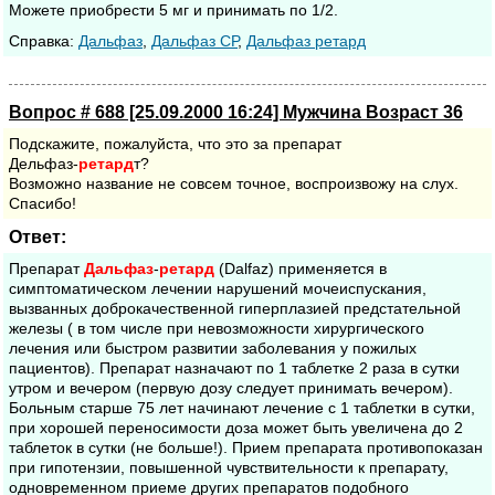
Можете приобрести 5 мг и принимать по 1/2.
Cправка:
Дальфаз
,
Дальфаз СР
,
Дальфаз ретард
Вопрос # 688 [25.09.2000 16:24] Мужчина Возраст 36
Подскажите, пожалуйста, что это за препарат
Дельфаз-
ретард
т?
Возможно название не совсем точное, воспроизвожу на слух.
Спасибо!
Ответ:
Препарат
Дальфаз
-
ретард
(Dalfaz) применяется в
симптоматическом лечении нарушений мочеиспускания,
вызванных доброкачественной гиперплазией предстательной
железы ( в том числе при невозможности хирургического
лечения или быстром развитии заболевания у пожилых
пациентов). Препарат назначают по 1 таблетке 2 раза в сутки
утром и вечером (первую дозу следует принимать вечером).
Больным старше 75 лет начинают лечение с 1 таблетки в сутки,
при хорошей переносимости доза может быть увеличена до 2
таблеток в сутки (не больше!). Прием препарата противопоказан
при гипотензии, повышенной чувствительности к препарату,
одновременном приеме других препаратов подобного