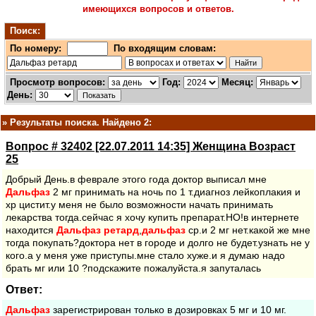
имеющихся вопросов и ответов.
Поиск:
По номеру:
По входящим словам:
Просмотр вопросов:
Год:
Месяц:
День:
»
Результаты поиска. Найдено 2:
Вопрос # 32402 [22.07.2011 14:35] Женщина Возраст
25
Добрый День.в феврале этого года доктор выписал мне
Дальфаз
2 мг принимать на ночь по 1 т.диагноз лейкоплакия и
хр цистит.у меня не было возможности начать принимать
лекарства тогда.сейчас я хочу купить препарат.НО!в интернете
находится
Дальфаз
ретард
,
дальфаз
ср.и 2 мг нет.какой же мне
тогда покупать?доктора нет в городе и долго не будет.узнать не у
кого.а у меня уже приступы.мне стало хуже.и я думаю надо
брать мг или 10 ?подскажите пожалуйста.я запуталась
Ответ:
Дальфаз
зарегистрирован только в дозировках 5 мг и 10 мг.