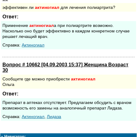
эффективен ли
актиногиал
для лечения полиартрита?
Ответ:
Применение
актиногиал
а при полиартрите возможно.
Насколько оно будет эффективно в каждом конкретном случае
решает лечащий врач.
Cправка:
Актиногиал
Вопрос # 10662 [04.09.2003 15:37] Женщина Возраст
30
Сообщите где можно приобрести
актиногиал
Ольга
Ответ:
Препарат в аптеках отсутствует. Предлагаем обсудить с врачом
возможность его замены на аналогичный препарат Лидаза.
Cправка:
Актиногиал
,
Лидаза
»
Навигатор: