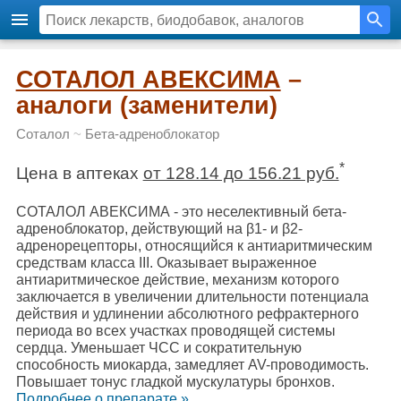
СОТАЛОЛ АВЕКСИМА
–
аналоги (заменители)
Соталол
~
Бета-адреноблокатор
*
Цена в аптеках
от 128.14 до 156.21 руб.
СОТАЛОЛ АВЕКСИМА - это неселективный бета-
адреноблокатор, действующий на β1- и β2-
адренорецепторы, относящийся к антиаритмическим
средствам класса III. Оказывает выраженное
антиаритмическое действие, механизм которого
заключается в увеличении длительности потенциала
действия и удлинении абсолютного рефрактерного
периода во всех участках проводящей системы
сердца. Уменьшает ЧСС и сократительную
способность миокарда, замедляет AV-проводимость.
Повышает тонус гладкой мускулатуры бронхов.
Подробнee о препарате »