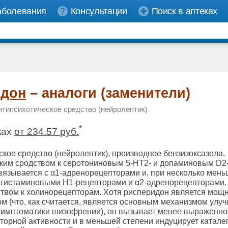
аболевания
Консультации
Поиск в аптеках
идон
– аналоги (заменители)
нтипсихотическое средство (нейролептик)
*
ках
от 234.57 руб.
кое средство (нейролептик), производное бензизоксазола.
ким сродством к серотониновым 5-HT2- и допаминовым D2
вязывается с α1-адренорецепторами и, при несколько мен
 гистаминовыми H1-рецепторами и α2-адренорецепторами.
ством к холинорецепторам. Хотя рисперидон является мо
м (что, как считается, является основным механизмом улу
симптоматики шизофрении), он вызывает менее выраженно
торной активности и в меньшей степени индуцирует катале