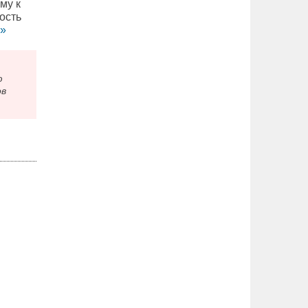
му к
ость
 »
ю
ов