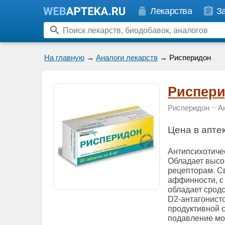
Лекарства
З
На главную
→
Аналоги лекарств
→ Рисперидон
Риспер
Рисперидон
~
А
Цена в апте
Антипсихотичес
Обладает высо
рецепторам. С
аффинности, с
обладает срод
D2-антагонисто
продуктивной 
подавление мо