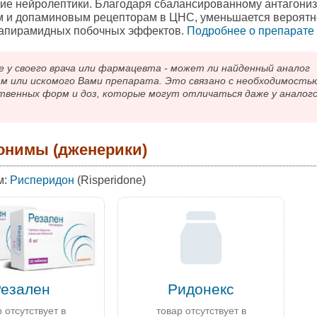
кие нейролептики. Благодаря сбалансированному антагониз
 и допаминовым рецепторам в ЦНС, уменьшается вероятн
рапирамидных побочных эффектов.
Подробнee о препарате
 своего врача или фармацевта - может ли найденный аналог
ам или искомого Вами препарата. Это связано с необходимость
твенных форм и доз, которые могут отличаться даже у аналог
онимы (дженерики)
м:
Рисперидон
(Risperidone)
Резален
Ридонекс
 отсутствует в
товар отсутствует в