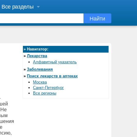
Все разделы
Найти
»
Навигатор:
»
Лекарства
Алфавитный указатель
»
Заболевания
»
Поиск лекарств в аптеках
Москва
Санкт-Петербург
Все регионы
-
ьшей
 Не
щным
чшения
е
псию,