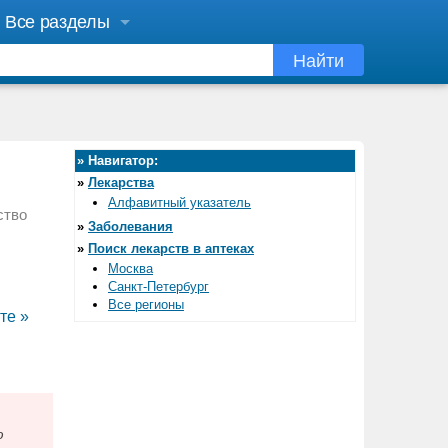
Все разделы
Найти
»
Навигатор:
»
Лекарства
Алфавитный указатель
ство
»
Заболевания
»
Поиск лекарств в аптеках
Москва
Санкт-Петербург
Все регионы
те »
ю