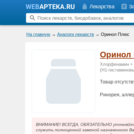
Лекарства
З
На главную
→
Аналоги лекарств
→ Оринол Плюс
Оринол
Хлорфенамин +
(H1-гистаминов
Товар отсутств
Ринорея, аллер
ВНИМАНИЕ! ВСЕГДА, ОБЯЗАТЕЛЬНО уточняйте у
служить полноценной заменой назначенного В