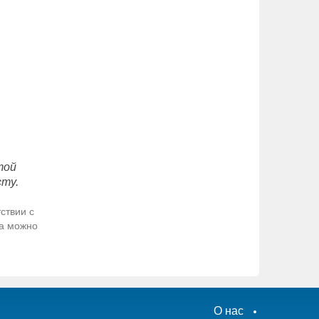
той
сту.
ствии с
да можно
О нас