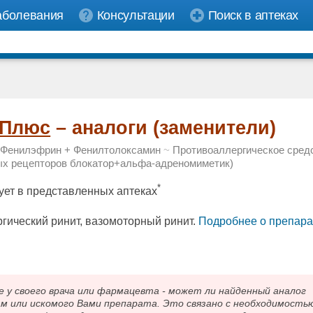
аболевания
Консультации
Поиск в аптеках
 Плюс
– аналоги (заменители)
 Фенилэфрин + Фенилтолоксамин
~
Противоаллергическое сред
ых рецепторов блокатор+альфа-адреномиметик)
*
ует в представленных аптеках
гический ринит, вазомоторный ринит.
Подробнee о препара
 своего врача или фармацевта - может ли найденный аналог
ам или искомого Вами препарата. Это связано с необходимость