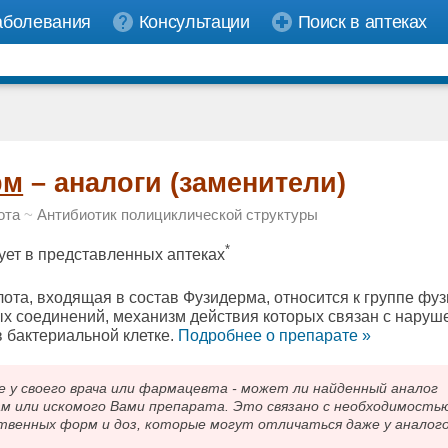
аболевания
Консультации
Поиск в аптеках
рм
– аналоги (заменители)
ота
~
Антибиотик полициклической структуры
*
ует в представленных аптеках
ота, входящая в состав Фузидерма, относится к группе фу
ых соединений, механизм действия которых связан с нару
в бактериальной клетке.
Подробнee о препарате »
 своего врача или фармацевта - может ли найденный аналог
ам или искомого Вами препарата. Это связано с необходимость
твенных форм и доз, которые могут отличаться даже у аналог