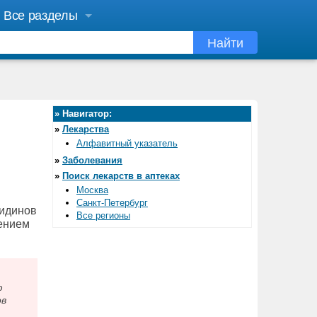
Все разделы
Найти
»
Навигатор:
»
Лекарства
Алфавитный указатель
»
Заболевания
»
Поиск лекарств в аптеках
Москва
Санкт-Петербург
зидинов
Все регионы
шением
ю
ов