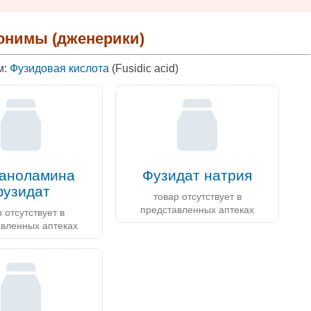
онимы (дженерики)
м:
Фузидовая кислота
(Fusidic acid)
аноламина
Фузидат натрия
узидат
товар отсутствует в
представленных аптеках
 отсутствует в
авленных аптеках