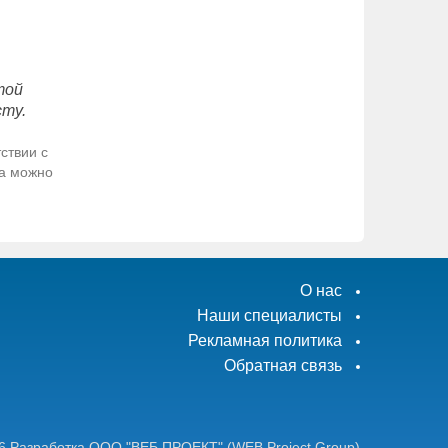
той
сту.
ствии с
да можно
О нас
Наши специалисты
Рекламная политика
Обратная связь
6
Разработка ООО "ВЕБ ПРОЕКТ"
(WEB Project Group)