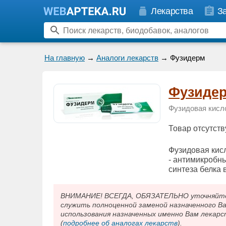
Лекарства
З
На главную
→
Аналоги лекарств
→ Фузидерм
Фузиде
Фузидовая кисл
Товар отсутств
Фузидовая кисл
- антимикробн
синтеза белка 
ВНИМАНИЕ! ВСЕГДА, ОБЯЗАТЕЛЬНО уточняйте у
служить полноценной заменой назначенного В
использования назначенных именно Вам лекарс
(
подробнее об аналогах лекарств
).