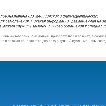
 предназначена для медицинских и фармацевтических
для самолечения. Никакая информация, размещенная на э
е может служить заменой личного обращения к специали
и иными товарами, они должны приобретаться в аптеках, в соответ
и в аптеках обновляются два раза в сутки. Актуальные цены всег
ИП Агафонова Т.Н,
ОГРНИП 319784700022190
© 2000-202