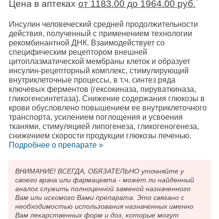
*
Цена в аптеках
от 1183.00 до 1964.00 руб.
Инсулин человеческий средней продолжительности
действия, полученный с применением технологии
рекомбинантной ДНК. Взаимодействует со
специфическим рецептором внешней
цитоплазматической мембраны клеток и образует
инсулин-рецепторный комплекс, стимулирующий
внутриклеточные процессы, в т.ч. синтез ряда
ключевых ферментов (гексокиназа, пируваткиназа,
гликогенсинтетаза). Снижение содержания глюкозы в
крови обусловлено повышением ее внутриклеточного
транспорта, усилением поглощения и усвоения
тканями, стимуляцией липогенеза, гликогеногенеза,
снижением скорости продукции глюкозы печенью.
Подробнee о препарате »
ВНИМАНИЕ! ВСЕГДА, ОБЯЗАТЕЛЬНО уточняйте у
своего врача или фармацевта - может ли найденный
аналог служить полноценной заменой назначенного
Вам или искомого Вами препарата. Это связано с
необходимостью использования назначенных именно
Вам лекарственных форм и доз, которые могут