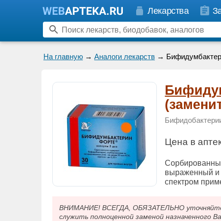
Лекарства
З
На главную
→
Аналоги лекарств
→ Бифидумбактер
Бифиду
(замени
Бифидобактери
Цена в апте
Сорбированный
выраженный и 
спектром прим
ВНИМАНИЕ! ВСЕГДА, ОБЯЗАТЕЛЬНО уточняйте у
служить полноценной заменой назначенного В