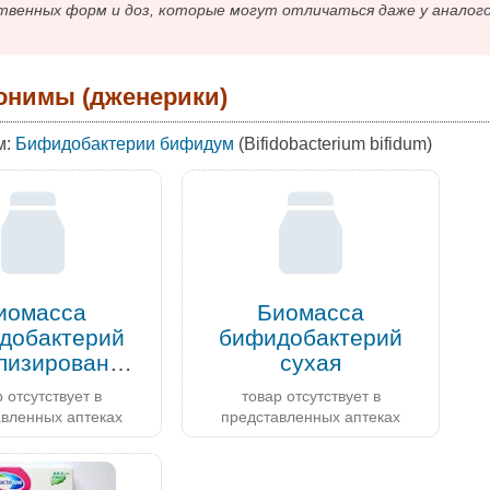
твенных форм и доз, которые могут отличаться даже у аналог
онимы (дженерики)
м:
Бифидобактерии бифидум
(Bifidobacterium bifidum)
иомасса
Биомасса
добактерий
бифидобактерий
лиофилизированная
сухая
 отсутствует в
товар отсутствует в
авленных аптеках
представленных аптеках