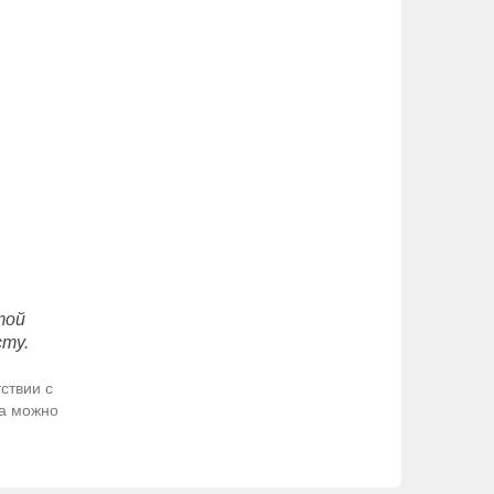
той
сту.
ствии с
да можно