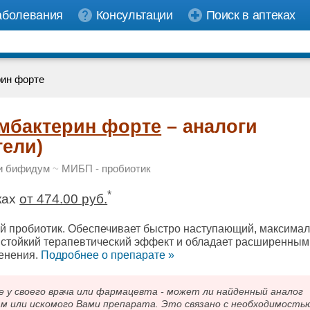
аболевания
Консультации
Поиск в аптеках
ин форте
мбактерин форте
– аналоги
тели)
и бифидум
~
МИБП - пробиотик
*
ках
от 474.00 руб.
 пробиотик. Обеспечивает быстро наступающий, максима
стойкий терапевтический эффект и обладает расширенным
енения.
Подробнee о препарате »
 своего врача или фармацевта - может ли найденный аналог
ам или искомого Вами препарата. Это связано с необходимость