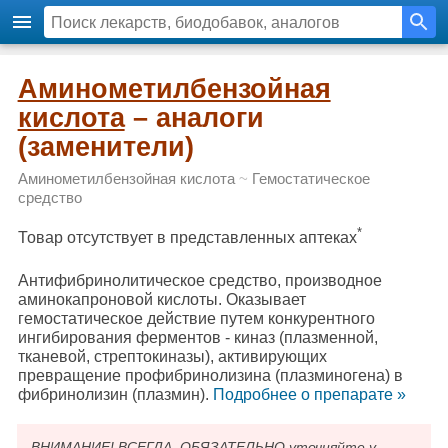
Аминометилбензойная
кислота
– аналоги
(заменители)
Аминометилбензойная кислота
~
Гемостатическое
средство
*
Товар отсутствует в представленных аптеках
Антифибринолитическое средство, производное
аминокапроновой кислоты. Оказывает
гемостатическое действие путем конкурентного
ингибирования ферментов - киназ (плазменной,
тканевой, стрептокиназы), активирующих
превращение профибринолизина (плазминогена) в
фибринолизин (плазмин).
Подробнee о препарате »
ВНИМАНИЕ! ВСЕГДА, ОБЯЗАТЕЛЬНО уточняйте у